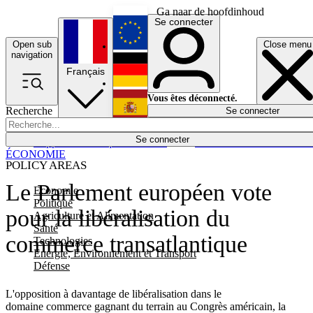
Ga naar de hoofdinhoud
Se connecter
Open sub
Close menu
English
navigation
Français
Deutsch
Vous êtes déconnecté.
Recherche
Se connecter
Español
Lumières éteintes
Se connecter
Rapporteur
Politique
Économie
Newsletters
Evénements
Em
ÉCONOMIE
POLICY AREAS
Le Parlement européen vote
Economie
Politique
pour la libéralisation du
Agriculture et Alimentation
Santé
commerce transatlantique
Technologies
Energie, Environnement et Transport
Défense
L'opposition à davantage de libéralisation dans le
domaine commerce gagnant du terrain au Congrès américain, la