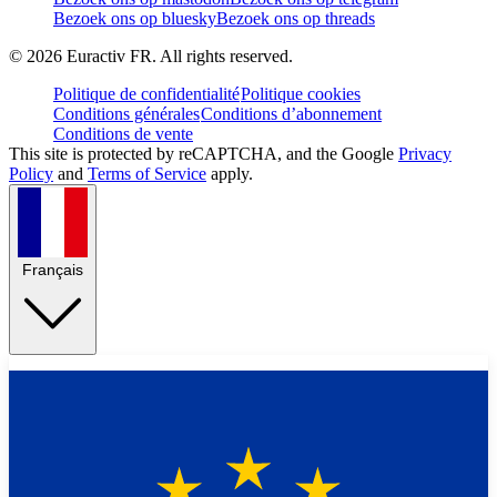
Bezoek ons op bluesky
Bezoek ons op threads
©
2026
Euractiv FR. All rights reserved.
Politique de confidentialité
Politique cookies
Conditions générales
Conditions d’abonnement
Conditions de vente
This site is protected by reCAPTCHA, and the Google
Privacy
Policy
and
Terms of Service
apply.
Français