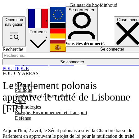
Ga naar de hoofdinhoud
Se connecter
Open sub
Close menu
English
navigation
Français
Deutsch
Vous êtes déconnecté.
Recherche
Se connecter
Español
Lumières éteintes
Se connecter
Rapporteur
Politique
Économie
Newsletters
Evénements
Em
POLITIQUE
POLICY AREAS
Le Parlement polonais
Economie
Politique
approuve le traité de Lisbonne
Agriculture et Alimentation
Santé
[FR]
Technologies
Energie, Environnement et Transport
Défense
Aujourd'hui, 2 avril, le Sénat polonais a suivi la Chambre basse du
Parlement en approuvant le projet de loi pour la ratification du traité