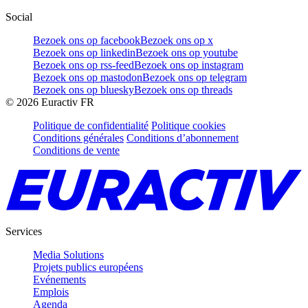
Social
Bezoek ons op facebook
Bezoek ons op x
Bezoek ons op linkedin
Bezoek ons op youtube
Bezoek ons op rss-feed
Bezoek ons op instagram
Bezoek ons op mastodon
Bezoek ons op telegram
Bezoek ons op bluesky
Bezoek ons op threads
©
2026
Euractiv FR
Politique de confidentialité
Politique cookies
Conditions générales
Conditions d’abonnement
Conditions de vente
Services
Media Solutions
Projets publics européens
Evénements
Emplois
Agenda