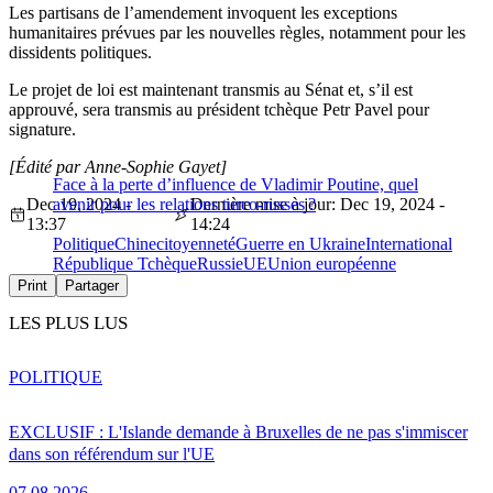
Les partisans de l’amendement invoquent les exceptions
humanitaires prévues par les nouvelles règles, notamment pour les
dissidents politiques.
Le projet de loi est maintenant transmis au Sénat et, s’il est
approuvé, sera transmis au président tchèque Petr Pavel pour
signature.
[Édité par Anne-Sophie Gayet]
Face à la perte d’influence de Vladimir Poutine, quel
Dec 19, 2024 -
avenir pour les relations turco-russes ?
Dernière mise à jour: Dec 19, 2024 -
13:37
14:24
Politique
Chine
citoyenneté
Guerre en Ukraine
International
République Tchèque
Russie
UE
Union européenne
Print
Partager
LES PLUS LUS
POLITIQUE
EXCLUSIF : L'Islande demande à Bruxelles de ne pas s'immiscer
dans son référendum sur l'UE
07.08.2026