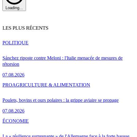
Loading...
LES PLUS RÉCENTS
POLITIQUE
Sánchez riposte contre Meloni : l'Italie menacée de mesures de
rétorsion
07.08.2026
PRO
AGRICULTURE & ALIMENTATION
Poulets, bovins et ours polaires : la grippe aviaire se propage
07.08.2026
ÉCONOMIE
La « résilience surprenante » de l'Allemagne face à la forte hausse