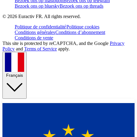
Bezoek ons op mastodon
Bezoek ons op telegram
Bezoek ons op bluesky
Bezoek ons op threads
©
2026
Euractiv FR. All rights reserved.
Politique de confidentialité
Politique cookies
Conditions générales
Conditions d’abonnement
Conditions de vente
This site is protected by reCAPTCHA, and the Google
Privacy
Policy
and
Terms of Service
apply.
Français