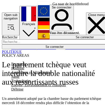
Ga naar de hoofdinhoud
Se connecter
Open sub
Close menu
English
navigation
Français
Deutsch
Vous êtes déconnecté.
Recherche
Se connecter
Español
Lumières éteintes
Se connecter
Rapporteur
Politique
Économie
Newsletters
Evénements
Em
POLITIQUE
POLICY AREAS
Le parlement tchèque veut
Economie
Politique
interdire la double nationalité
Agriculture et Alimentation
Santé
aux ressortissants russes
Technologies
Energie, Environnement et Transport
Défense
Un amendement adopté par la chambre basse du parlement tchèque
mercredi 18 décembre rendra plus difficile l’obtention de la