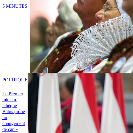
5 MINUTES
POLITIQUE
Le Premier
ministre
tchèque
Babiš prône
un
changement
de cap «