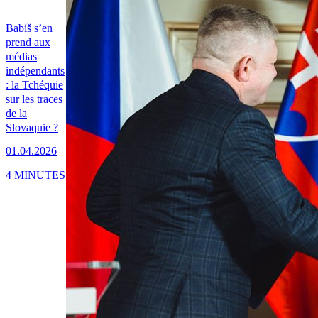
Babiš s’en
prend aux
médias
indépendants
: la Tchéquie
sur les traces
de la
Slovaquie ?
01.04.2026
4 MINUTES