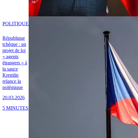
POLITIQUE
République
tchèque : un
projet de loi
« agents
étrangers » à
la sauce
Kremlin
relance la
polémique
20.03.2026
5 MINUTES