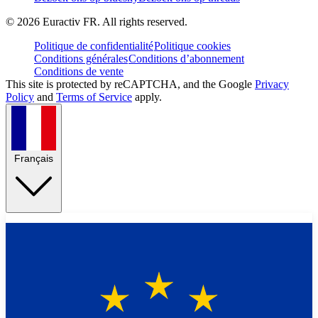
©
2026
Euractiv FR. All rights reserved.
Politique de confidentialité
Politique cookies
Conditions générales
Conditions d’abonnement
Conditions de vente
This site is protected by reCAPTCHA, and the Google
Privacy
Policy
and
Terms of Service
apply.
Français