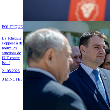
POLITIQUE
La Tchéquie
s'oppose à de
nouvelles
sanctions de
l'UE contre
Israël
21.05.2026
3 MINUTES