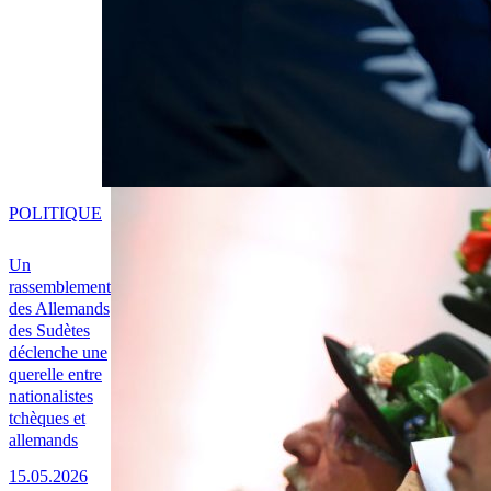
POLITIQUE
Un
rassemblement
des Allemands
des Sudètes
déclenche une
querelle entre
nationalistes
tchèques et
allemands
15.05.2026