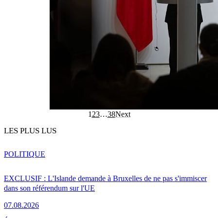
1
2
3
…
38
Next
LES PLUS LUS
POLITIQUE
EXCLUSIF : L'Islande demande à Bruxelles de ne pas s'immiscer
dans son référendum sur l'UE
07.08.2026