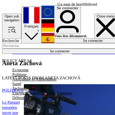
Ga naar de hoofdinhoud
Se connecter
Open sub
Close menu
English
navigation
Français
Deutsch
Vous êtes déconnecté.
Recherche
Se connecter
Español
Lumières éteintes
Se connecter
Rapporteur
Politique
Économie
Newsletters
Evénements
Em
POLICY AREAS
Aneta Zachová
Economie
Politique
LATEST POSTS FROM ANETA ZACHOVÁ
Agriculture et Alimentation
Santé
Technologies
POLITIQUE
Energie, Environnement et Transport
Défense
Le Parquet
européen
ouvre une