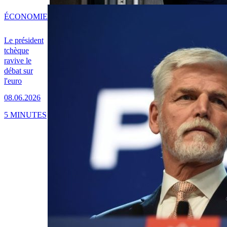
ÉCONOMIE
Le président
tchèque
ravive le
débat sur
l'euro
08.06.2026
5 MINUTES