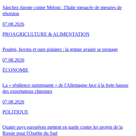
Sánchez riposte contre Meloni : l'Italie menacée de mesures de
rétorsion
07.08.2026
PRO
AGRICULTURE & ALIMENTATION
Poulets, bovins et ours polaires : la grippe aviaire se propage
07.08.2026
ÉCONOMIE
La « résilience surprenante » de l'Allemagne face à la forte hausse
des exportations chinoises
07.08.2026
POLITIQUE
Quatre pays européens mettent en garde contre les projets de la
Russie pour l'Ossétie du Sud