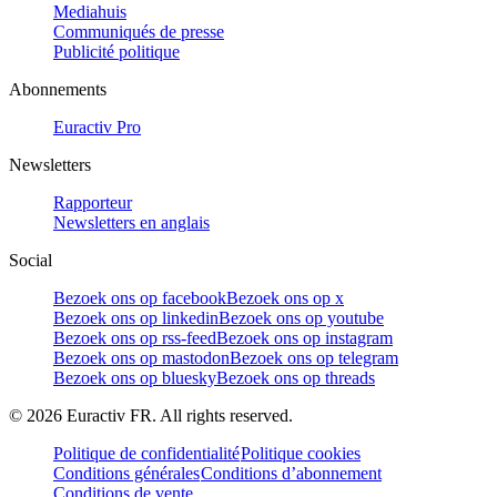
Mediahuis
Communiqués de presse
Publicité politique
Abonnements
Euractiv Pro
Newsletters
Rapporteur
Newsletters en anglais
Social
Bezoek ons op facebook
Bezoek ons op x
Bezoek ons op linkedin
Bezoek ons op youtube
Bezoek ons op rss-feed
Bezoek ons op instagram
Bezoek ons op mastodon
Bezoek ons op telegram
Bezoek ons op bluesky
Bezoek ons op threads
©
2026
Euractiv FR. All rights reserved.
Politique de confidentialité
Politique cookies
Conditions générales
Conditions d’abonnement
Conditions de vente