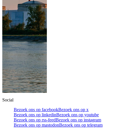
Social
Bezoek ons op facebook
Bezoek ons op x
Bezoek ons op linkedin
Bezoek ons op youtube
Bezoek ons op rss-feed
Bezoek ons op instagram
Bezoek ons op mastodon
Bezoek ons op telegram