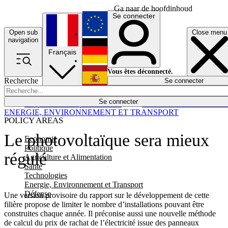
Ga naar de hoofdinhoud
Se connecter
Open sub
Close menu
English
navigation
Français
Deutsch
Vous êtes déconnecté.
Recherche
Se connecter
Español
Lumières éteintes
Se connecter
Rapporteur
Politique
Économie
Newsletters
Evénements
Em
ENERGIE, ENVIRONNEMENT ET TRANSPORT
POLICY AREAS
Le photovoltaïque sera mieux
Economie
Politique
régulé
Agriculture et Alimentation
Santé
Technologies
Energie, Environnement et Transport
Défense
Une version provisoire du rapport sur le développement de cette
filière propose de limiter le nombre d’installations pouvant être
construites chaque année. Il préconise aussi une nouvelle méthode
de calcul du prix de rachat de l’électricité issue des panneaux