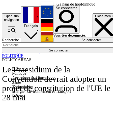
Ga naar de hoofdinhoud
Se connecter
Open sub
Close menu
English
navigation
Français
Deutsch
Vous êtes déconnecté.
Recherche
Se connecter
Español
Lumières éteintes
Se connecter
Rapporteur
Politique
Économie
Newsletters
Evénements
Em
POLITIQUE
POLICY AREAS
Le Praesidium de la
Economie
Politique
Convention devrait adopter un
Agriculture et Alimentation
Santé
projet de constitution de l'UE le
Technologies
Energie, Environnement et Transport
28 mai
Défense