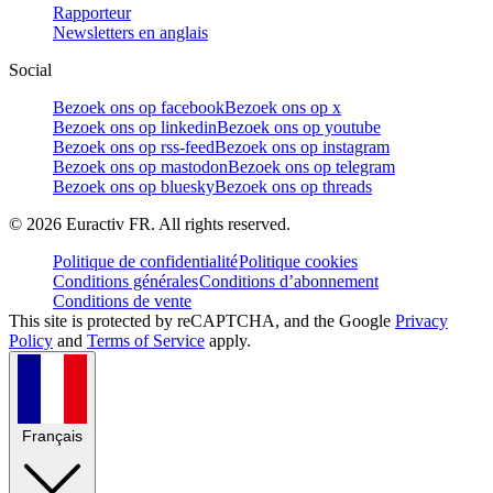
Rapporteur
Newsletters en anglais
Social
Bezoek ons op facebook
Bezoek ons op x
Bezoek ons op linkedin
Bezoek ons op youtube
Bezoek ons op rss-feed
Bezoek ons op instagram
Bezoek ons op mastodon
Bezoek ons op telegram
Bezoek ons op bluesky
Bezoek ons op threads
©
2026
Euractiv FR. All rights reserved.
Politique de confidentialité
Politique cookies
Conditions générales
Conditions d’abonnement
Conditions de vente
This site is protected by reCAPTCHA, and the Google
Privacy
Policy
and
Terms of Service
apply.
Français