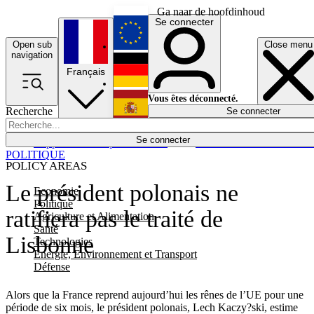
Ga naar de hoofdinhoud
Se connecter
Open sub
Close menu
English
navigation
Français
Deutsch
Vous êtes déconnecté.
Recherche
Se connecter
Español
Lumières éteintes
Se connecter
Rapporteur
Politique
Économie
Newsletters
Evénements
Em
POLITIQUE
POLICY AREAS
Le président polonais ne
Economie
Politique
ratifiera pas le traité de
Agriculture et Alimentation
Santé
Lisbonne
Technologies
Energie, Environnement et Transport
Défense
Alors que la France reprend aujourd’hui les rênes de l’UE pour une
période de six mois, le président polonais, Lech Kaczy?ski, estime