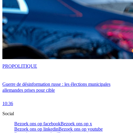
PRO
POLITIQUE
Guerre de désinformation russe : les élections municipales
allemandes prises pour cible
10:36
Social
Bezoek ons op facebook
Bezoek ons op x
Bezoek ons op linkedin
Bezoek ons op youtube