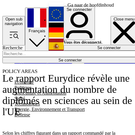
Ga naar de hoofdinhoud
Se connecter
Open sub
Close menu
English
navigation
Français
Deutsch
Vous êtes déconnecté.
Recherche
Se connecter
Español
Lumières éteintes
Se connecter
Rapporteur
Politique
Économie
Newsletters
Evénements
Em
POLICY AREAS
Le rapport Eurydice révèle une
Economie
augmentation du nombre de
Politique
Agriculture et Alimentation
diplômés en sciences au sein de
Santé
Technologies
l'UE
Energie, Environnement et Transport
Défense
Selon les chiffres figurant dans un rapport commandé par la