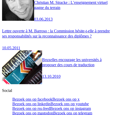
Christian M. Stracke : L’enseignement virtuel
gagne du terrain
03.06.2013
Lettre ouverte à M. Barroso : la Commission hésite-t-elle à prendre
ses responsabilités sur la reconnaissance des diplômes ?
10.05.2011
Bruxelles encourage les universités à
proposer des cours de traduction
13.10.2010
Social
Bezoek ons op facebook
Bezoek ons op x
Bezoek ons op linkedin
Bezoek ons op youtube
Bezoek ons op rss-feed
Bezoek ons op instagram
Bezoek ons op mastodon
Bezoek ons op telegram