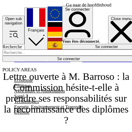
Ga naar de hoofdinhoud
Se connecter
Open sub
Close menu
English
navigation
Français
Deutsch
Vous êtes déconnecté.
Recherche
Se connecter
Español
Lumières éteintes
Se connecter
Rapporteur
Politique
Économie
Newsletters
Evénements
Em
POLICY AREAS
Lettre ouverte à M. Barroso : la
Economie
Commission hésite-t-elle à
Politique
Agriculture et Alimentation
prendre ses responsabilités sur
Santé
Technologies
la reconnaissance des diplômes
Energie, Environnement et Transport
Défense
?