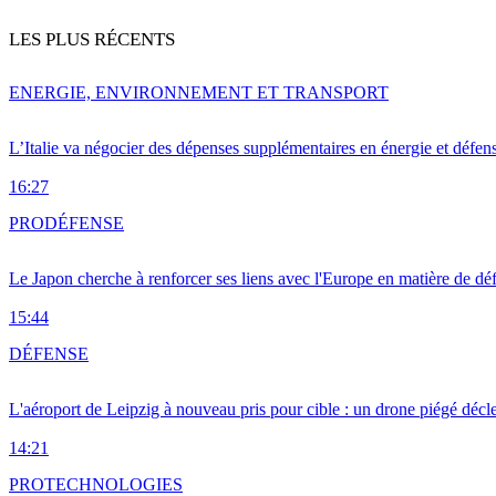
LES PLUS RÉCENTS
ENERGIE, ENVIRONNEMENT ET TRANSPORT
L’Italie va négocier des dépenses supplémentaires en énergie et défen
16:27
PRO
DÉFENSE
Le Japon cherche à renforcer ses liens avec l'Europe en matière de dé
15:44
DÉFENSE
L'aéroport de Leipzig à nouveau pris pour cible : un drone piégé décle
14:21
PRO
TECHNOLOGIES