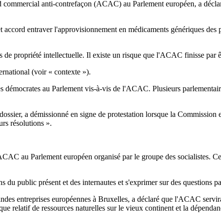
 commercial anti-contrefaçon (ACAC) au Parlement européen, a déclaré hi
et accord entraver l'approvisionnement en médicaments génériques des 
 propriété intellectuelle. Il existe un risque que l'ACAC finisse par êtr
ernational (voir « contexte »).
des démocrates au Parlement vis-à-vis de l'ACAC. Plusieurs parlementaire
 dossier, a démissionné en signe de protestation lorsque la Commission e
rs résolutions ».
l'ACAC au Parlement européen organisé par le groupe des socialistes. Cet 
 du public présent et des internautes et s'exprimer sur des questions parf
s entreprises européennes à Bruxelles, a déclaré que l'ACAC servirait à 
anque relatif de ressources naturelles sur le vieux continent et la dépen