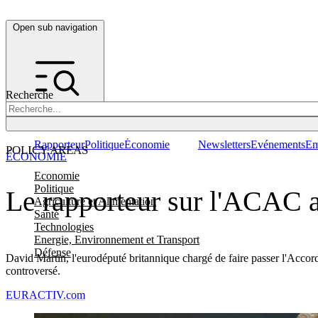
Open sub navigation
Recherche
Rapporteur
Politique
Économie
Newsletters
Evénements
Em
POLICY AREAS
ÉCONOMIE
Economie
Politique
Le rapporteur sur l'ACAC au
Agriculture et Alimentation
Santé
Technologies
Energie, Environnement et Transport
Défense
David Martin, l'eurodéputé britannique chargé de faire passer l'Accord
controversé.
EURACTIV.com