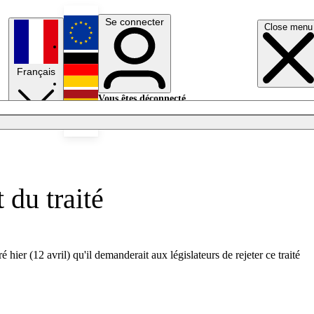
Se connecter
Close menu
English
Français
Deutsch
Vous êtes déconnecté.
Se connecter
Español
Lumières éteintes
 du traité
er (12 avril) qu'il demanderait aux législateurs de rejeter ce traité