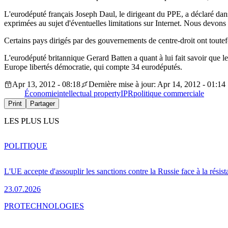
L'eurodéputé français Joseph Daul, le dirigeant du PPE, a déclaré da
exprimées au sujet d'éventuelles limitations sur Internet. Nous devons 
Certains pays dirigés par des gouvernements de centre-droit ont toute
L'eurodéputé britannique Gerard Batten a quant à lui fait savoir qu
Europe libertés démocratie, qui compte 34 eurodéputés.
Apr 13, 2012 - 08:18
Dernière mise à jour: Apr 14, 2012 - 01:14
Économie
intellectual property
IPR
politique commerciale
Print
Partager
LES PLUS LUS
POLITIQUE
L'UE accepte d'assouplir les sanctions contre la Russie face à la résis
23.07.2026
PRO
TECHNOLOGIES