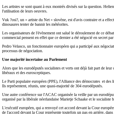
Les artistes se sont quant à eux montrés divisés sur la question. Helie
l'utilisation de leurs oeuvres.
Vuk ?osi?, un « artiste du Net » slovène, est d'avis contraire et a effec
dinosaures tenter de bannir les météorites.
Les organisateurs de l'évènement ont salué le déroulement de ce débat q
commercial pensent en effet que ce dernier a été négocié en secret par 
Pedro Velasco, un fonctionnaire européen qui a participé aux négociat
processus de négociation.
Une majorité incertaine au Parlement
Alors que les eurodéputés socialistes et verts ont déjà fait part de le
libéraux et des eurosceptiques.
Le Parti populaire européen (PPE), l'Alliance des démocrates et des
Ils représentent, réunis, une quasi-majorité de 304 eurodéputés.
Une autre conférence sur l'ACAC organisée la veille par un eurodéputé
organisé par la libérale néerlandaise Marietje Schaake et le socialis
L'exécutif européen, qui a renvoyé cet accord devant la Cour européen
de l'accord devant la Cour représente toutefois un pas en arrière, dan