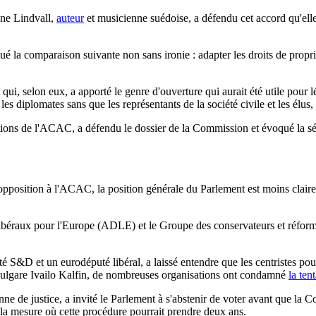
nne Lindvall,
auteur
et musicienne suédoise, a défendu cet accord qu'elle
tué la comparaison suivante non sans ironie : adapter les droits de proprié
ui, selon eux, a apporté le genre d'ouverture qui aurait été utile pour l
les diplomates sans que les représentants de la société civile et les él
ions de l'ACAC, a défendu le dossier de la Commission et évoqué la sér
ur opposition à l'ACAC, la position générale du Parlement est moins claire
 libéraux pour l'Europe (ADLE) et le Groupe des conservateurs et réfo
 S&D et un eurodéputé libéral, a laissé entendre que les centristes pour
te bulgare Ivailo Kalfin, de nombreuses organisations ont condamné
la te
ne de justice, a invité le Parlement à s'abstenir de voter avant que la 
s la mesure où cette procédure pourrait prendre deux ans.