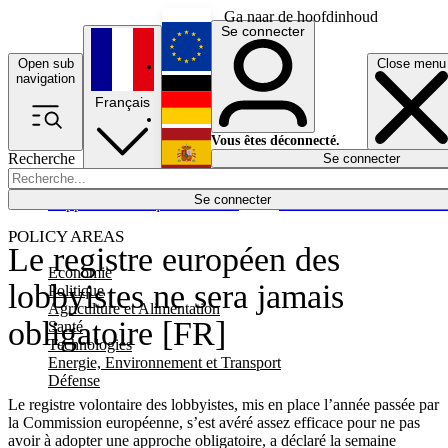
Ga naar de hoofdinhoud
Se connecter
Open sub
Close menu
English
navigation
Français
Deutsch
Vous êtes déconnecté.
Recherche
Se connecter
Español
Lumières éteintes
Se connecter
Rapporteur
Politique
Économie
Newsletters
Evénements
Em
POLICY AREAS
Le registre européen des
Economie
lobbyistes ne sera jamais
Politique
Agriculture et Alimentation
obligatoire [FR]
Santé
Technologies
Energie, Environnement et Transport
Défense
Le registre volontaire des lobbyistes, mis en place l’année passée par
la Commission européenne, s’est avéré assez efficace pour ne pas
avoir à adopter une approche obligatoire, a déclaré la semaine