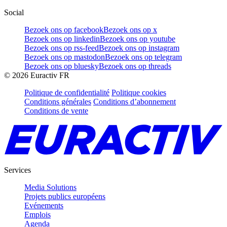
Social
Bezoek ons op facebook
Bezoek ons op x
Bezoek ons op linkedin
Bezoek ons op youtube
Bezoek ons op rss-feed
Bezoek ons op instagram
Bezoek ons op mastodon
Bezoek ons op telegram
Bezoek ons op bluesky
Bezoek ons op threads
©
2026
Euractiv FR
Politique de confidentialité
Politique cookies
Conditions générales
Conditions d’abonnement
Conditions de vente
Services
Media Solutions
Projets publics européens
Evénements
Emplois
Agenda