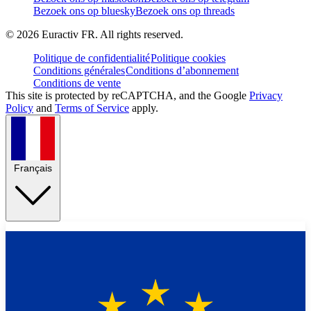
Bezoek ons op bluesky
Bezoek ons op threads
©
2026
Euractiv FR. All rights reserved.
Politique de confidentialité
Politique cookies
Conditions générales
Conditions d’abonnement
Conditions de vente
This site is protected by reCAPTCHA, and the Google
Privacy
Policy
and
Terms of Service
apply.
Français