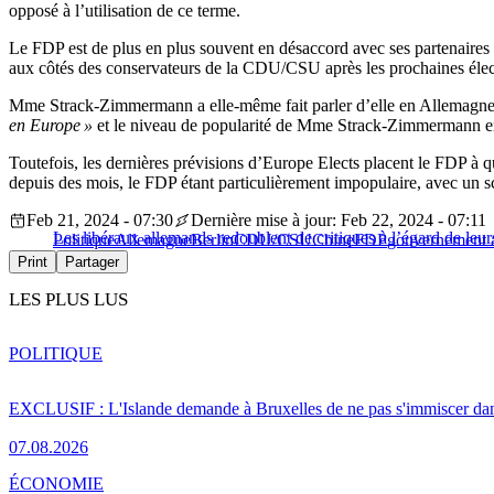
opposé à l’utilisation de ce terme.
Le FDP est de plus en plus souvent en désaccord avec ses partenaires d
aux côtés des conservateurs de la CDU/CSU après les prochaines élect
Mme Strack-Zimmermann a elle-même fait parler d’elle en Allemagne e
en Europe »
et le niveau de popularité de Mme Strack-Zimmermann en 
Toutefois, les dernières prévisions d’Europe Elects placent le FDP à qu
depuis des mois, le FDP étant particulièrement impopulaire, avec un sco
Feb 21, 2024 - 07:30
Dernière mise à jour: Feb 22, 2024 - 07:11
Les libéraux allemands redoublent de critiques à l’égard de leurs
Politique
Allemagne
Berlin
CDU/CSU
Chine
FDP
gouvernement 
Print
Partager
LES PLUS LUS
POLITIQUE
EXCLUSIF : L'Islande demande à Bruxelles de ne pas s'immiscer dan
07.08.2026
ÉCONOMIE