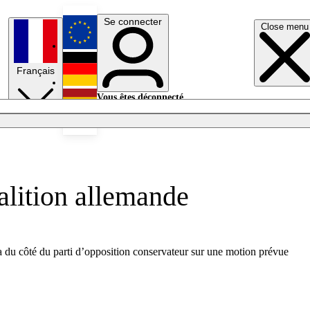
Se connecter
Close menu
English
Français
Deutsch
Vous êtes déconnecté.
Se connecter
Español
Lumières éteintes
alition allemande
era du côté du parti d’opposition conservateur sur une motion prévue