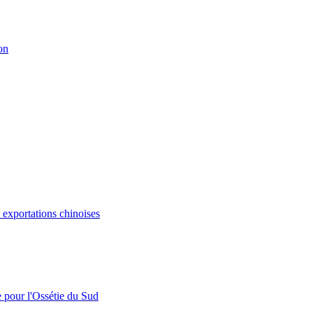
on
s exportations chinoises
e pour l'Ossétie du Sud