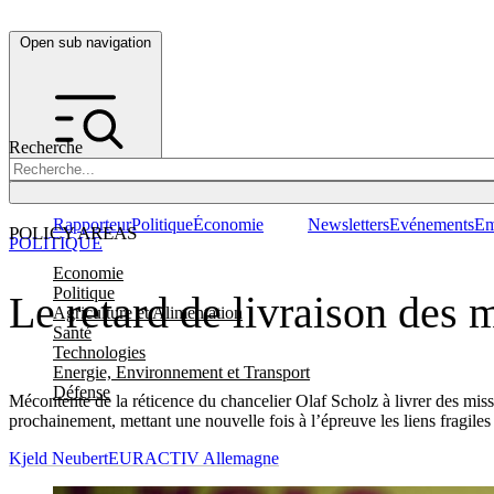
Open sub navigation
Recherche
Rapporteur
Politique
Économie
Newsletters
Evénements
Em
POLICY AREAS
POLITIQUE
Economie
Politique
Le retard de livraison des 
Agriculture et Alimentation
Santé
Technologies
Energie, Environnement et Transport
Défense
Mécontente de la réticence du chancelier Olaf Scholz à livrer des miss
prochainement, mettant une nouvelle fois à l’épreuve les liens fragiles 
Kjeld Neubert
EURACTIV Allemagne