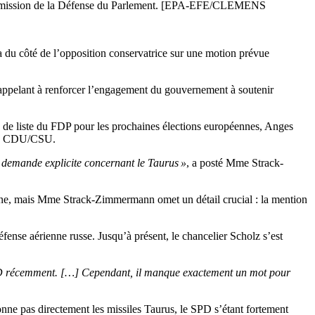
a commission de la Défense du Parlement. [EPA-EFE/CLEMENS
ra du côté de l’opposition conservatrice sur une motion prévue
n appelant à renforcer l’engagement du gouvernement à soutenir
ête de liste du FDP pour les prochaines élections européennes, Anges
ice CDU/CSU.
demande explicite concernant le Taurus »
, a posté Mme Strack-
aine, mais Mme Strack-Zimmermann omet un détail crucial : la mention
ense aérienne russe. Jusqu’à présent, le chancelier Scholz s’est
e SPD récemment. […] Cependant, il manque exactement un mot pour
nne pas directement les missiles Taurus, le SPD s’étant fortement