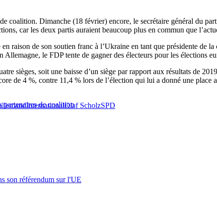
e coalition. Dimanche (18 février) encore, le secrétaire général du part
ions, car les deux partis auraient beaucoup plus en commun que l’actuel
n raison de son soutien franc à l’Ukraine en tant que présidente de l
Allemagne, le FDP tente de gagner des électeurs pour les élections e
atre sièges, soit une baisse d’un siège par rapport aux résultats de 2019
re de 4 %, contre 11,4 % lors de l’élection qui lui a donné une place au
 partenaires de coalition
allemand
International
Olaf Scholz
SPD
s son référendum sur l'UE