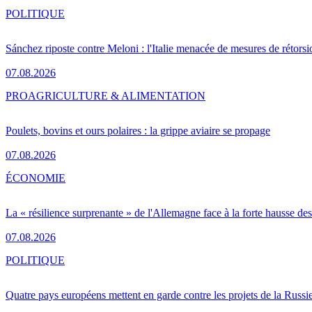
POLITIQUE
Sánchez riposte contre Meloni : l'Italie menacée de mesures de rétorsi
07.08.2026
PRO
AGRICULTURE & ALIMENTATION
Poulets, bovins et ours polaires : la grippe aviaire se propage
07.08.2026
ÉCONOMIE
La « résilience surprenante » de l'Allemagne face à la forte hausse de
07.08.2026
POLITIQUE
Quatre pays européens mettent en garde contre les projets de la Russi