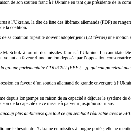
raison de son soutien franc à l’Ukraine en tant que présidente de l
aurus à l’Ukraine, la tête de liste des libéraux allemands (FDP) se range
de la coalition.
 de sa coalition tripartite doivent adopter jeudi (22 février) une motio
e de M. Scholz à fournir des missiles Taurus à l’Ukraine. La candidate t
en votant en faveur d’une motion déposée par l’opposition conservatr
on du groupe parlementaire CDU/CSU [PPE (…)], qui comprendrait une 
 pression en faveur d’un soutien allemand de grande envergure à l’Ukr
me depuis longtemps en raison de sa capacité à déjouer le système de déf
aison de la capacité de ce missile à parvenir jusqu’au sol russe.
st beaucoup plus ambitieuse que tout ce qui semblait réalisable avec l
nne le besoin de l’Ukraine en missiles à longue portée, elle ne mentio