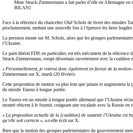
Mme Strack-Zimmermann a fait parler d’elle en Allemagne en 
BILAN]
Face à la réticence du chancelier Olaf Scholz de livrer des missiles T
prochainement, mettant une nouvelle fois à l’épreuve les liens fragiles 
La pression monte sur M. Scholz, alors que les groupes parlementaires
l’Ukraine.
Le parti libéral FDP, en particulier, est très mécontent de la réticenc
Strack-Zimmermann, rompt désormais ouvertement avec la coalition 
« Personnellement, je voterai donc également en faveur de la moti
Zimmermann sur X, mardi (20 février).
Cette proposition de motion va plus loin que jamais et augmentera la
du missile Taurus à longue portée.
Le Taurus est un missile à longue portée allemand que l’Ukraine récla
montré réticent à le fournir, craignant une escalade avec la Russie en r
« La proposition actuelle de la [coalition] de soutenir l’Ukraine e
qu’elle soit correcte »
, a-t-elle écrit sur X.
Bien que la motion des groupes parlementaires du gouvernement mentio