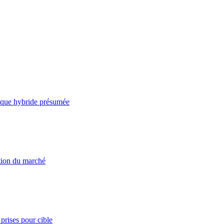
taque hybride présumée
ation du marché
prises pour cible