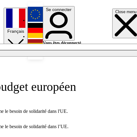
Se connecter
Close menu
English
Français
Deutsch
Vous êtes déconnecté.
Se connecter
Español
Lumières éteintes
budget européen
 le besoin de solidarité dans l'UE.
 le besoin de solidarité dans l’UE.