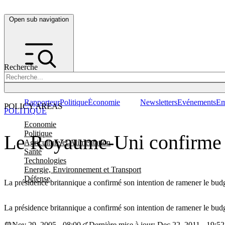
Open sub navigation
Recherche
Rapporteur
Politique
Économie
Newsletters
Evénements
Em
POLICY AREAS
POLITIQUE
Economie
Politique
Le Royaume-Uni confirme s
Agriculture et Alimentation
Santé
Technologies
Energie, Environnement et Transport
Défense
La présidence britannique a confirmé son intention de ramener le bud
La présidence britannique a confirmé son intention de ramener le bud
Nov 29, 2005 - 08:00
Dernière mise à jour: Dec 22, 2011 - 19:52