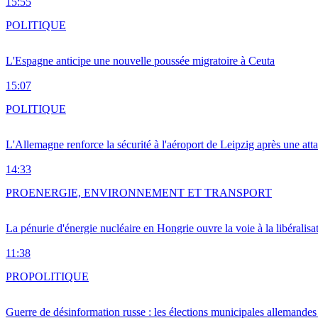
15:55
POLITIQUE
L'Espagne anticipe une nouvelle poussée migratoire à Ceuta
15:07
POLITIQUE
L'Allemagne renforce la sécurité à l'aéroport de Leipzig après une at
14:33
PRO
ENERGIE, ENVIRONNEMENT ET TRANSPORT
La pénurie d'énergie nucléaire en Hongrie ouvre la voie à la libéralis
11:38
PRO
POLITIQUE
Guerre de désinformation russe : les élections municipales allemandes 