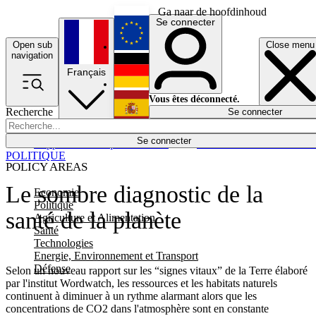
Ga naar de hoofdinhoud
Se connecter
Open sub
Close menu
English
navigation
Français
Deutsch
Vous êtes déconnecté.
Recherche
Se connecter
Español
Lumières éteintes
Se connecter
Rapporteur
Politique
Économie
Newsletters
Evénements
Em
POLITIQUE
POLICY AREAS
Le sombre diagnostic de la
Economie
Politique
santé de la planète
Agriculture et Alimentation
Santé
Technologies
Energie, Environnement et Transport
Défense
Selon un nouveau rapport sur les “signes vitaux” de la Terre élaboré
par l'institut Wordwatch, les ressources et les habitats naturels
continuent à diminuer à un rythme alarmant alors que les
concentrations de CO2 dans l'atmosphère sont en constante