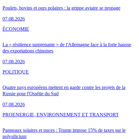
Poulets, bovins et ours polaires : la grippe aviaire se propage
07.08.2026
ÉCONOMIE
La « résilience surprenante » de l'Allemagne face à la forte hausse
des exportations chinoises
07.08.2026
POLITIQUE
Quatre pays européens mettent en garde contre les projets de la
Russie pour l'Ossétie du Sud
07.08.2026
PRO
ENERGIE, ENVIRONNEMENT ET TRANSPORT
Panneaux solaires et puces : Trump impose 15% de taxes sur le
polysilicium