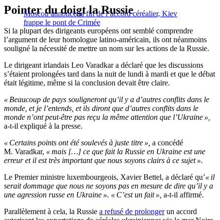
Pointer du doigt la Russie
Moscou annonce la fin de l’accord céréalier, Kiev
frappe le pont de Crimée
Si la plupart des dirigeants européens ont semblé comprendre
l’argument de leur homologue latino-américain, ils ont néanmoins
souligné la nécessité de mettre un nom sur les actions de la Russie.
Le dirigeant irlandais Leo Varadkar a déclaré que les discussions
s’étaient prolongées tard dans la nuit de lundi à mardi et que le débat
était légitime, même si la conclusion devait être claire.
« Beaucoup de pays souligneront qu’il y a d’autres conflits dans le
monde, et je l’entends, et ils diront que d’autres conflits dans le
monde n’ont peut-être pas reçu la même attention que l’Ukraine »,
a-t-il expliqué à la presse.
« Certains points ont été soulevés à juste titre »,
a concédé
M. Varadkar,
« mais […] ce que fait la Russie en Ukraine est une
erreur et il est très important que nous soyons clairs à ce sujet ».
Le Premier ministre luxembourgeois, Xavier Bettel, a déclaré qu’
« il
serait dommage que nous ne soyons pas en mesure de dire qu’il y a
une agression russe en Ukraine ».
« C’est un fait »,
a-t-il affirmé.
Parallèlement à cela, la Russie
a refusé de prolonger
un accord