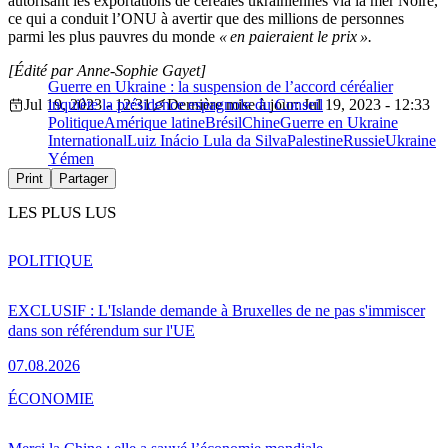
autorisant les exportations de céréales ukrainiennes via la mer Noire,
ce qui a conduit l’ONU à avertir que des millions de personnes
parmi les plus pauvres du monde
« en paieraient le prix ».
[Édité par Anne-Sophie Gayet]
Guerre en Ukraine : la suspension de l’accord céréalier
Jul 19, 2023 - 12:31
inquiète la présidence espagnole du Conseil
Dernière mise à jour: Jul 19, 2023 - 12:33
Politique
Amérique latine
Brésil
Chine
Guerre en Ukraine
International
Luiz Inácio Lula da Silva
Palestine
Russie
Ukraine
Yémen
Print
Partager
LES PLUS LUS
POLITIQUE
EXCLUSIF : L'Islande demande à Bruxelles de ne pas s'immiscer
dans son référendum sur l'UE
07.08.2026
ÉCONOMIE