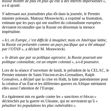
Russie montre de plus en plus qu’elle a des intérêts impérialistes »
,
a-t-il ajouté.
S’adressant aux journalistes plus tôt dans la journée, le Premier
ministre polonais, Mateusz Morawiecki, a exprimé sa frustration,
estimant que les pays qui ont souffert du colonialisme européen
devraient reconnaître que la Russie est désormais la menace
impérialiste.
« Ici, en Europe, c’est difficile à imaginer, mais en Amérique latine,
la Russie est présentée comme un pays pacifique qui a été attaqué
par l’OTAN »,
a déclaré M. Morawiecki.
« Je dirais que par sa politique agressive, la Russie poursuit une
politique colonialiste, est un empire colonial »,
a-t-il poursuivi.
Lors de la séance d’ouverture de lundi, le président de la CELAC, le
Premier ministre de Saint-Vincent-et-les-Grenadines, Ralph
Gonsalves, a déclaré que la crise en Haïti, la lutte palestinienne pour
la création d’un État et les différentes guerres en Afrique méritaient
elles aussi l’attention de l’Europe.
Il a également mis en garde contre les
« sanctions et blocus »
déclenchés par la guerre en Ukraine, qui ne serviraient qu’à
«
pénaliser les populations les plus vulnérables ».