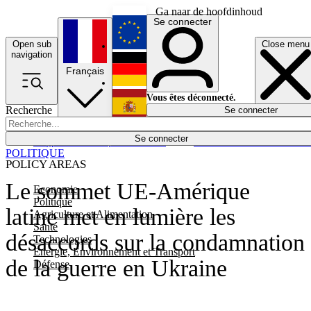
Ga naar de hoofdinhoud
Se connecter
Open sub
Close menu
English
navigation
Français
Deutsch
Vous êtes déconnecté.
Recherche
Se connecter
Español
Lumières éteintes
Se connecter
Rapporteur
Politique
Économie
Newsletters
Evénements
Em
POLITIQUE
POLICY AREAS
Le sommet UE-Amérique
Economie
Politique
latine met en lumière les
Agriculture et Alimentation
Santé
désaccords sur la condamnation
Technologies
Energie, Environnement et Transport
de la guerre en Ukraine
Défense