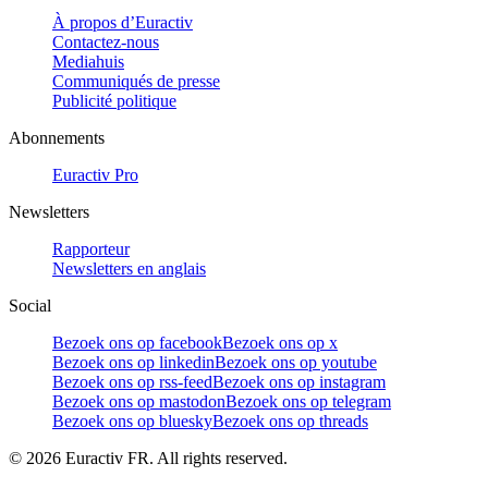
À propos d’Euractiv
Contactez-nous
Mediahuis
Communiqués de presse
Publicité politique
Abonnements
Euractiv Pro
Newsletters
Rapporteur
Newsletters en anglais
Social
Bezoek ons op facebook
Bezoek ons op x
Bezoek ons op linkedin
Bezoek ons op youtube
Bezoek ons op rss-feed
Bezoek ons op instagram
Bezoek ons op mastodon
Bezoek ons op telegram
Bezoek ons op bluesky
Bezoek ons op threads
©
2026
Euractiv FR. All rights reserved.