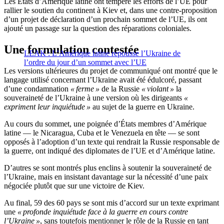
Les États d’Amérique latine ont tempéré les efforts de l’UE pour
rallier le soutien du continent à Kiev et, dans une contre-proposition
d’un projet de déclaration d’un prochain sommet de l’UE, ils ont
ajouté un passage sur la question des réparations coloniales.
Une formulation contestée
LEAK : L’Amérique latine repousse l’Ukraine de
l’ordre du jour d’un sommet avec l’UE
Les versions ultérieures du projet de communiqué ont montré que le
langage utilisé concernant l’Ukraine avait été édulcoré, passant
d’une condamnation
« ferme »
de la Russie
« violant »
la
souveraineté de l’Ukraine à une version où les dirigeants
«
expriment leur inquiétude »
au sujet de la guerre en Ukraine.
Au cours du sommet, une poignée d’États membres d’Amérique
latine — le Nicaragua, Cuba et le Venezuela en tête — se sont
opposés à l’adoption d’un texte qui rendrait la Russie responsable de
la guerre, ont indiqué des diplomates de l’UE et d’Amérique latine.
D’autres se sont montrés plus enclins à soutenir la souveraineté de
l’Ukraine, mais en insistant davantage sur la nécessité d’une paix
négociée plutôt que sur une victoire de Kiev.
Au final, 59 des 60 pays se sont mis d’accord sur un texte exprimant
une
« profonde inquiétude face à la guerre en cours contre
l’Ukraine »
, sans toutefois mentionner le rôle de la Russie en tant