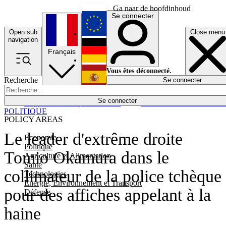
Ga naar de hoofdinhoud
Se connecter
Open sub
Close menu
English
navigation
Français
Deutsch
Vous êtes déconnecté.
Recherche
Se connecter
Español
Lumières éteintes
Se connecter
Rapporteur
Politique
Économie
Newsletters
Evénements
Em
POLITIQUE
POLICY AREAS
Le leader d'extrême droite
Economie
Politique
Tomio Okamura dans le
Agriculture et Alimentation
Santé
collimateur de la police tchèque
Technologies
Energie, Environnement et Transport
pour des affiches appelant à la
Défense
haine