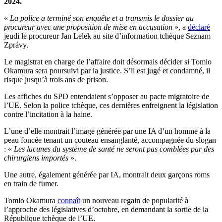
2024.
«
La police a terminé son enquête et a transmis le dossier au
procureur avec une proposition de mise en accusation
», a
déclaré
jeudi le procureur Jan Lelek au site d’information tchèque Seznam
Zprávy.
Le magistrat en charge de l’affaire doit désormais décider si Tomio
Okamura sera poursuivi par la justice. S’il est jugé et condamné, il
risque jusqu’à trois ans de prison.
Les affiches du SPD entendaient s’opposer au pacte migratoire de
l’UE. Selon la police tchèque, ces dernières enfreignent la législation
contre l’incitation à la haine.
L’une d’elle montrait l’image générée par une IA d’un homme à la
peau foncée tenant un couteau ensanglanté, accompagnée du slogan
: «
Les lacunes du système de santé ne seront pas comblées par des
chirurgiens importés
».
Une autre, également générée par IA, montrait deux garçons roms
en train de fumer.
Tomio Okamura
connaît
un nouveau regain de popularité à
l’approche des législatives d’octobre, en demandant la sortie de la
République tchèque de l’UE.