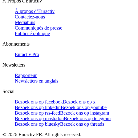
À Propos d'Euractiv
À propos d’Euractiv
Contactez-nous
Mediahuis
Communiqués de presse
Publicité politique
Abonnements
Euractiv Pro
Newsletters
Rapporteur
Newsletters en anglais
Social
Bezoek ons op facebook
Bezoek ons op x
Bezoek ons op linkedin
Bezoek ons op youtube
Bezoek ons op rss-feed
Bezoek ons op instagram
Bezoek ons op mastodon
Bezoek ons op telegram
Bezoek ons op bluesky
Bezoek ons op threads
©
2026
Euractiv FR. All rights reserved.