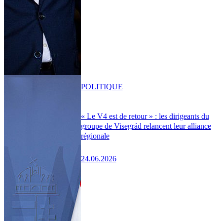
POLITIQUE
« Le V4 est de retour » : les dirigeants du
groupe de Visegrád relancent leur alliance
régionale
24.06.2026