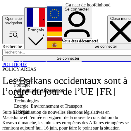
Ga naar de hoofdinhoud
Se connecter
Open sub
Close menu
English
navigation
Français
Deutsch
Vous êtes déconnecté.
Recherche
Se connecter
Español
Lumières éteintes
Se connecter
Rapporteur
Politique
Économie
Newsletters
Evénements
Em
POLITIQUE
POLICY AREAS
Les Balkans occidentaux sont à
Economie
Politique
l’ordre du jour de l’UE [FR]
Agriculture et Alimentation
Santé
Technologies
Energie, Environnement et Transport
Défense
Suite à l’organisation de nouvelles élections législatives en
Macédoine et l’entrée en vigueur de la nouvelle constitution du
Kosovo dimanche, les ministres européens des Affaires étrangères se
réuniront aujourd’hui, 16 juin, pour faire le point sur la situation