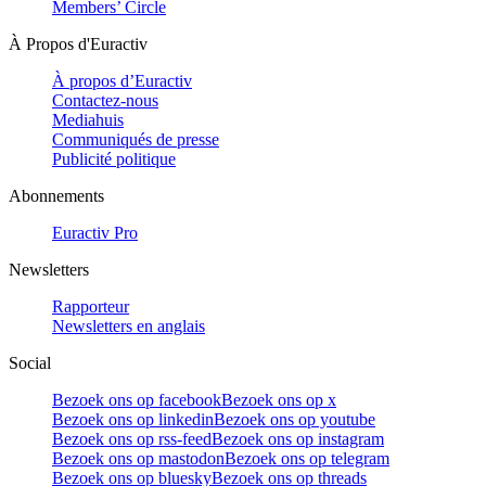
Members’ Circle
À Propos d'Euractiv
À propos d’Euractiv
Contactez-nous
Mediahuis
Communiqués de presse
Publicité politique
Abonnements
Euractiv Pro
Newsletters
Rapporteur
Newsletters en anglais
Social
Bezoek ons op facebook
Bezoek ons op x
Bezoek ons op linkedin
Bezoek ons op youtube
Bezoek ons op rss-feed
Bezoek ons op instagram
Bezoek ons op mastodon
Bezoek ons op telegram
Bezoek ons op bluesky
Bezoek ons op threads