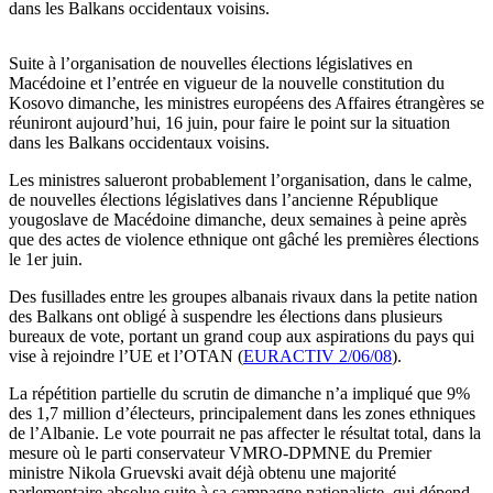
dans les Balkans occidentaux voisins.
Suite à l’organisation de nouvelles élections législatives en
Macédoine et l’entrée en vigueur de la nouvelle constitution du
Kosovo dimanche, les ministres européens des Affaires étrangères se
réuniront aujourd’hui, 16 juin, pour faire le point sur la situation
dans les Balkans occidentaux voisins.
Les ministres salueront probablement l’organisation, dans le calme,
de nouvelles élections législatives dans l’ancienne République
yougoslave de Macédoine dimanche, deux semaines à peine après
que des actes de violence ethnique ont gâché les premières élections
le 1er juin.
Des fusillades entre les groupes albanais rivaux dans la petite nation
des Balkans ont obligé à suspendre les élections dans plusieurs
bureaux de vote, portant un grand coup aux aspirations du pays qui
vise à rejoindre l’UE et l’OTAN (
EURACTIV 2/06/08
).
La répétition partielle du scrutin de dimanche n’a impliqué que 9%
des 1,7 million d’électeurs, principalement dans les zones ethniques
de l’Albanie. Le vote pourrait ne pas affecter le résultat total, dans la
mesure où le parti conservateur VMRO-DPMNE du Premier
ministre Nikola Gruevski avait déjà obtenu une majorité
parlementaire absolue suite à sa campagne nationaliste, qui dépend