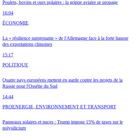
Poulets, bovins et ours polaires : la grippe aviaire se propage
16:04
ÉCONOMIE
La « résilience surprenante » de l'Allemagne face à la forte hausse
des exportations chinoises
15:17
POLITIQUE
Quatre pays européens mettent en garde contre les projets de la
Russie pour l'Ossétie du Sud
14:44
PRO
ENERGIE, ENVIRONNEMENT ET TRANSPORT
Panneaux solaires et puces : Trump impose 15% de taxes sur le
polysilicium