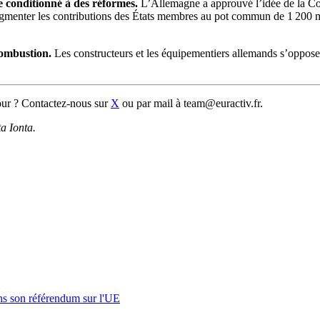
e conditionné à des réformes.
L’Allemagne a approuvé l’idée de la Co
menter les contributions des États membres au pot commun de 1 200 m
combustion.
Les constructeurs et les équipementiers allemands s’opposen
our ? Contactez-nous sur
X
ou par mail à team@euractiv.fr.
a Ionta.
s son référendum sur l'UE