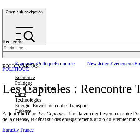
Open sub navigation
Recherche
Rapporteur
Politique
Économie
Newsletters
Evénements
Em
POLICY AREAS
POLITIQUE
Economie
Politique
Les Capitales : Rencontre
Agriculture et Alimentation
Santé
Technologies
Energie, Environnement et Transport
Défense
Aujourd’hui dans
Les Capitales
: Ursula von der Leyen rencontre Dona
de la défense, et débat sur des enregistrements audio du Premier minis
Euractiv France