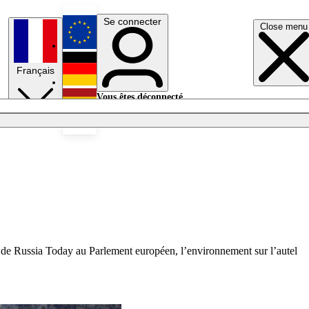
Se connecter
Close menu
English
Français
Deutsch
Vous êtes déconnecté.
Se connecter
Español
Lumières éteintes
r de Russia Today au Parlement européen, l’environnement sur l’autel