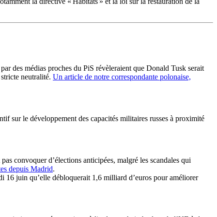
mment la directive « Habitats » et la loi sur la restauration de la
par des médias proches du PiS révèleraient que Donald Tusk serait
tricte neutralité.
Un article de notre correspondante polonaise,
tif sur le développement des capacités militaires russes à proximité
pas convoquer d’élections anticipées, malgré les scandales qui
tes depuis Madrid
.
16 juin qu’elle débloquerait 1,6 milliard d’euros pour améliorer