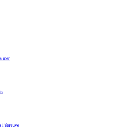
la mer
ts
à l’épreuve