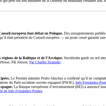
i pèse sur son ministère de la Défense en modifiant certaines lois, nota
Conseil européen font débat en Pologne.
Des enregistrements publiés 
 qu’il était président du Conseil européen — un poste censé garantir une s
 régions de la Baltique et de l’Arctique.
Stockholm garde un œil atten
Défense, Pål Jonson.
Par Charles Szumski
.
cipées.
Le Premier ministre Pedro Sánchez a confirmé qu’il ne comptait 
terne du Parti socialiste ouvrier espagnol (PSOE).
Inés Fernández-Pon
’Espagne.
La Banque européenne d’investissement (BEI) a annoncé lundi 
cle de Inés Fernández-Pontes
.