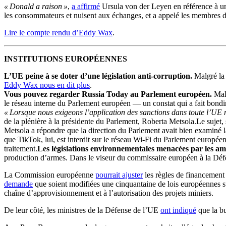
« Donald a raison »
,
a affirmé
Ursula von der Leyen en référence à un 
les consommateurs et nuisent aux échanges, et a appelé les membres d
Lire le compte rendu d’Eddy Wax
.
INSTITUTIONS EUROPÉENNES
L’UE peine à se doter d’une législation anti-corruption.
Malgré la 
Eddy Wax nous en dit plus
.
Vous pouvez regarder Russia Today au Parlement européen.
Malg
le réseau interne du Parlement européen — un constat qui a fait bondi
« Lorsque nous exigeons l’application des sanctions dans toute l’UE 
de la plénière à la présidente du Parlement, Roberta Metsola.Le sujet, 
Metsola a répondre que la direction du Parlement avait bien examiné l
que TikTok, lui, est interdit sur le réseau Wi-Fi du Parlement europée
traitement.
Les législations environnementales menacées par les am
production d’armes. Dans le viseur du commissaire européen à la Défe
La Commission européenne
pourrait ajuster
les règles de financement
demande
que soient modifiées une cinquantaine de lois européennes sur
chaîne d’approvisionnement et à l’autorisation des projets miniers.
De leur côté, les ministres de la Défense de l’UE
ont indiqué
que la bu