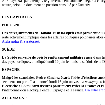
Aux Pays-Bas par exemple, le gouvernement souhaite alléger la charge qu
nature, selon un document de position consulté par Euractiv.
LES CAPITALES
POLOGNE
Des enregistrements de Donald Tusk lorsqu’il était président du 
resté activement impliqué dans les affaires politiques polonaises alors
Aleksandra Krzysztoszek
.
SUÈDE
La Suède surveille de près le renforcement militaire russe dans les
des pays nordiques, a indiqué lundi 16 juin le ministre suédois de la 
ESPAGNE
Malgré les scandales, Pedro Sánchez écarte l’idée d’élections anti
secouent son parti. Il a annoncé lundi 16 juin un vaste
« nettoyage »
in
Électricité : 1,6 milliard d’euros pour mieux relier la France et l
l’interconnexion électrique entre l’Espagne et la France.
Un autre arti
ALLEMAGNE