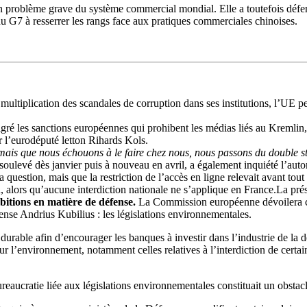
problème grave du système commercial mondial. Elle a toutefois défendu
u G7 à resserrer les rangs face aux pratiques commerciales chinoises.
multiplication des scandales de corruption dans ses institutions, l’UE pei
ré les sanctions européennes qui prohibent les médias liés au Kremlin, 
r l’eurodéputé letton Rihards Kols.
mais que nous échouons à le faire chez nous, nous passons du double st
soulevé dès janvier puis à nouveau en avril, a également inquiété l’auto
a question, mais que la restriction de l’accès en ligne relevait avant t
n, alors qu’aucune interdiction nationale ne s’applique en France.La prés
bitions en matière de défense.
La Commission européenne dévoilera c
nse Andrius Kubilius : les législations environnementales.
 durable afin d’encourager les banques à investir dans l’industrie de l
 l’environnement, notamment celles relatives à l’interdiction de certains
reaucratie liée aux législations environnementales constituait un obstacle