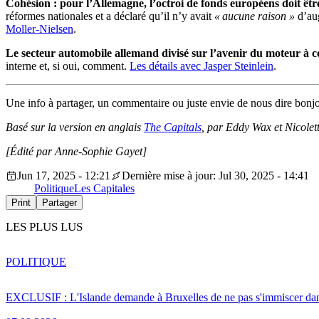
Cohésion : pour l’Allemagne, l’octroi de fonds européens doit êtr
réformes nationales et a déclaré qu’il n’y avait
« aucune raison »
d’aug
Moller-Nielsen
.
Le secteur automobile allemand divisé sur l’avenir du moteur à 
interne et, si oui, comment.
Les détails avec Jasper Steinlein
.
Une info à partager, un commentaire ou juste envie de nous dire bonj
Basé sur la version en anglais
The Capitals
, par Eddy Wax et Nicolett
[Édité par Anne-Sophie Gayet]
Jun 17, 2025 - 12:21
Dernière mise à jour: Jul 30, 2025 - 14:41
Politique
Les Capitales
Print
Partager
LES PLUS LUS
POLITIQUE
EXCLUSIF : L'Islande demande à Bruxelles de ne pas s'immiscer dan