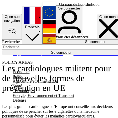
Ga naar de hoofdinhoud
Se connecter
Open sub
Close menu
English
navigation
Français
Deutsch
Vous êtes déconnecté.
Recherche
Se connecter
Español
Lumières éteintes
Se connecter
Rapporteur
Politique
Économie
Newsletters
Evénements
Em
POLICY AREAS
Les cardiologues militent pour
Economie
de nouvelles formes de
Politique
Agriculture et Alimentation
prévention en UE
Santé
Technologies
Energie, Environnement et Transport
Défense
Les plus grands cardiologues d’Europe ont conseillé aux décideurs
politiques de se pencher sur les e-cigarettes ou la médecine
personnalisée pour éviter les maladies cardiovasculaires.