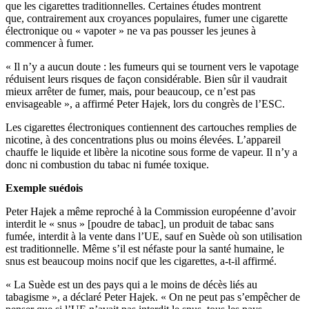
que les cigarettes traditionnelles. Certaines études montrent
que, contrairement aux croyances populaires, fumer une cigarette
électronique ou « vapoter » ne va pas pousser les jeunes à
commencer à fumer.
« Il n’y a aucun doute : les fumeurs qui se tournent vers le vapotage
réduisent leurs risques de façon considérable. Bien sûr il vaudrait
mieux arrêter de fumer, mais, pour beaucoup, ce n’est pas
envisageable », a affirmé Peter Hajek, lors du congrès de l’ESC.
Les cigarettes électroniques contiennent des cartouches remplies de
nicotine, à des concentrations plus ou moins élevées. L’appareil
chauffe le liquide et libère la nicotine sous forme de vapeur. Il n’y a
donc ni combustion du tabac ni fumée toxique.
Exemple suédois
Peter Hajek a même reproché à la Commission européenne d’avoir
interdit le « snus » [poudre de tabac], un produit de tabac sans
fumée, interdit à la vente dans l’UE, sauf en Suède où son utilisation
est traditionnelle. Même s’il est néfaste pour la santé humaine, le
snus est beaucoup moins nocif que les cigarettes, a-t-il affirmé.
« La Suède est un des pays qui a le moins de décès liés au
tabagisme », a déclaré Peter Hajek. « On ne peut pas s’empêcher de