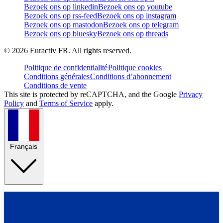
Bezoek ons op linkedin
Bezoek ons op youtube
Bezoek ons op rss-feed
Bezoek ons op instagram
Bezoek ons op mastodon
Bezoek ons op telegram
Bezoek ons op bluesky
Bezoek ons op threads
©
2026
Euractiv FR. All rights reserved.
Politique de confidentialité
Politique cookies
Conditions générales
Conditions d’abonnement
Conditions de vente
This site is protected by reCAPTCHA, and the Google
Privacy
Policy
and
Terms of Service
apply.
Français