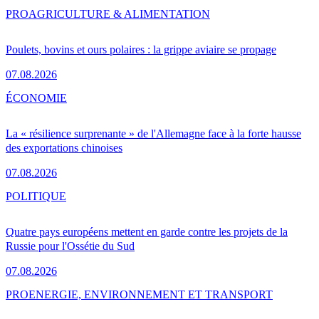
PRO
AGRICULTURE & ALIMENTATION
Poulets, bovins et ours polaires : la grippe aviaire se propage
07.08.2026
ÉCONOMIE
La « résilience surprenante » de l'Allemagne face à la forte hausse
des exportations chinoises
07.08.2026
POLITIQUE
Quatre pays européens mettent en garde contre les projets de la
Russie pour l'Ossétie du Sud
07.08.2026
PRO
ENERGIE, ENVIRONNEMENT ET TRANSPORT