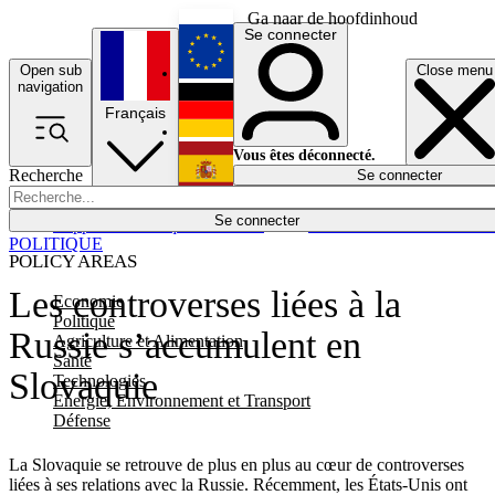
Ga naar de hoofdinhoud
Se connecter
Open sub
Close menu
English
navigation
Français
Deutsch
Vous êtes déconnecté.
Recherche
Se connecter
Español
Lumières éteintes
Se connecter
Rapporteur
Politique
Économie
Newsletters
Evénements
Em
POLITIQUE
POLICY AREAS
Les controverses liées à la
Economie
Politique
Russie s’accumulent en
Agriculture et Alimentation
Santé
Slovaquie
Technologies
Energie, Environnement et Transport
Défense
La Slovaquie se retrouve de plus en plus au cœur de controverses
liées à ses relations avec la Russie.
Récemment, les États-Unis ont