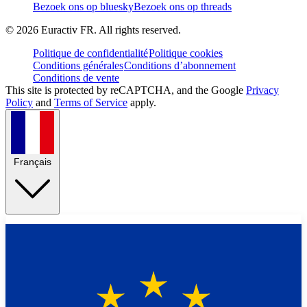
Bezoek ons op bluesky
Bezoek ons op threads
©
2026
Euractiv FR. All rights reserved.
Politique de confidentialité
Politique cookies
Conditions générales
Conditions d’abonnement
Conditions de vente
This site is protected by reCAPTCHA, and the Google
Privacy
Policy
and
Terms of Service
apply.
Français