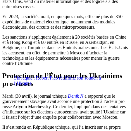
États-Unis, vend du matériel informatique et des logiciels à des
entreprises russes.
En 2023, la société aurait, en quelques mois, effectué plus de 350
expéditions de matériel électronique, notamment des modules
électroniques, des circuits et des microprocesseurs.
Les sanctions s’appliquent également à 20 sociétés basées en Chine
et à Hong Kong et à 60 entités en Russie, en Azerbaïdjan, en
Belgique, en Turquie et dans les Émirats arabes unis. Les États-Unis
les accusent, en effet, de permettre à Moscou d’acheter la
technologie et les équipements nécessaires pour mener la guerre
contre l’Ukraine.
Protection de l’État pour les Ukrainiens
Slovaquie : Robert Fico réaffirme son soutien à
pro-russes
l’Ukraine
Mardi (30 avril), le journal tchèque
Deník N
a rapporté que le
gouvernement slovaque avait accordé une protection à l’acteur pro-
russe Artyom Marchevsky. Ce dernier, impliqué dans des tentatives
d’influence sur les élections européennes, avait quitté l’Ukraine car
il faisait l’objet d’une enquête pour collaboration avec Moscou.
Il s’est rendu en République tchèque, qui l’a inscrit sur sa propre