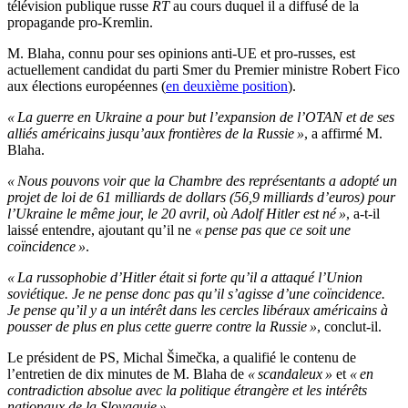
télévision publique russe
RT
au cours duquel il a diffusé de la
propagande pro-Kremlin.
M. Blaha, connu pour ses opinions anti-UE et pro-russes, est
actuellement candidat du parti Smer du Premier ministre Robert Fico
aux élections européennes (
en deuxième position
).
« La guerre en Ukraine a pour but l’expansion de l’OTAN et de ses
alliés américains jusqu’aux frontières de la Russie »
, a affirmé M.
Blaha.
« Nous pouvons voir que la Chambre des représentants a adopté un
projet de loi de 61 milliards de dollars (56,9 milliards d’euros) pour
l’Ukraine le même jour, le 20 avril, où Adolf Hitler est né »
, a-t-il
laissé entendre, ajoutant qu’il ne
« pense pas que ce soit une
coïncidence »
.
« La russophobie d’Hitler était si forte qu’il a attaqué l’Union
soviétique. Je ne pense donc pas qu’il s’agisse d’une coïncidence.
Je pense qu’il y a un intérêt dans les cercles libéraux américains à
pousser de plus en plus cette guerre contre la Russie »
, conclut-il.
Le président de PS, Michal Šimečka, a qualifié le contenu de
l’entretien de dix minutes de M. Blaha de
« scandaleux »
et
« en
contradiction absolue avec la politique étrangère et les intérêts
nationaux de la Slovaquie »
.