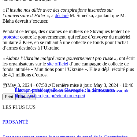
« Il insulte nos alliés avec des conspirations insensées sur
l’anniversaire d’Hitler »
, a
déclaré
M. Šimečka, ajoutant que M.
Blaha devrait s’excuser.
Pendant ce temps, des dizaines de milliers de Slovaques tentent de
protester
contre le gouvernement, qui refuse d’envoyer du matériel
militaire à Kiev, en se ralliant à une collecte de fonds pour l’achat
d’armes destinées à l’Ukraine.
« Aidons l’Ukraine malgré notre gouvernement pro-russe »
, ont écrit
les organisateurs sur le
site officiel
d’une campagne de collecte de
fonds intitulée « Munitions pour l’Ukraine ». Elle a déjà récolté plus
de 4,1 millions d’euros.
May 3, 2024 - 07:50
Dernière mise à jour: May 3, 2024 - 10:46
Élection présidentielle en Slovaquie : la démocratie
Politique
Chine
ingérence russe
International
Russie
Slovaquie
libérale est en jeu, prévient un expert
Print
Partager
LES PLUS LUS
PRO
SANTÉ