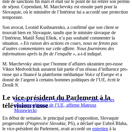
liste de sanctions fin mars et était sur le point de lui retirer son permis
de séjour. Cependant, M. Marchevsky est ensuite parti pour la
Slovaquie, où le ministère de l’Intérieur lui a accordé une protection
temporaire.
Son avocat, Leonid Kushnarenko, a confirmé que son client se
trouvait bien en Slovaquie, tandis que le ministre slovaque de
l’Intérieur, Matúš Šutaj Eštok, n’a pas souhaité commenter la
situation.
« En raison des actions en cours, nous ne ferons pas
d’autres commentaires sur cette affaire. Nous fournirons des
informations après la fin de l’enquête »
, a-t-il indiqué.
M. Marchevsky ainsi que l’homme d’affaires ukrainien pro-russe
Viktor Medvedchuk auraient fait partie d’un réseau d’influence pro-
russe qui a financé la plateforme médiatique
Voice of Europe
et a
donné de l’argent à certains hommes politiques de l’UE, écrit le
Deník N
.
Le vice-président du Parlement à la
Ingérence étrangère : la Russie « active » dans tous les
télévision russe
groupes politiques de l’UE, affirme Mateusz
Morawiecki
En début de semaine, le principal parti d’opposition, Slovaquie
progressiste (
Progressive Slovakia,
PS), a déclaré que Ľuboš Blaha,
le vice-président du Parlement, avait accordé un
entretien
à la