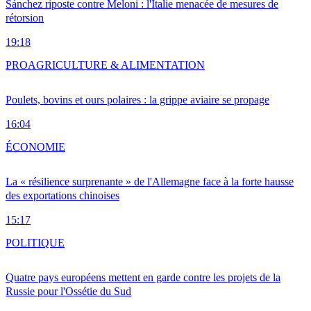
Sánchez riposte contre Meloni : l'Italie menacée de mesures de
rétorsion
19:18
PRO
AGRICULTURE & ALIMENTATION
Poulets, bovins et ours polaires : la grippe aviaire se propage
16:04
ÉCONOMIE
La « résilience surprenante » de l'Allemagne face à la forte hausse
des exportations chinoises
15:17
POLITIQUE
Quatre pays européens mettent en garde contre les projets de la
Russie pour l'Ossétie du Sud