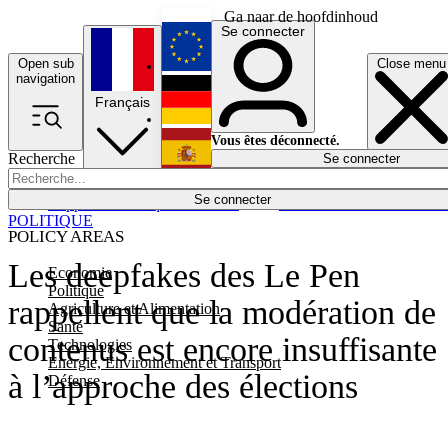
Ga naar de hoofdinhoud
Se connecter
Open sub
Close menu
English
navigation
Français
Deutsch
Vous êtes déconnecté.
Recherche
Se connecter
Español
Lumières éteintes
Se connecter
Rapporteur
Politique
Économie
Newsletters
Evénements
Em
POLITIQUE
POLICY AREAS
Les deepfakes des Le Pen
Economie
Politique
rappellent que la modération de
Agriculture et Alimentation
Santé
contenus est encore insuffisante
Technologies
Energie, Environnement et Transport
à l’approche des élections
Défense