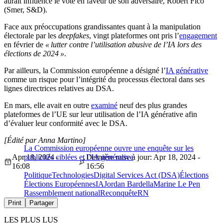
aurait influencé le vote en faveur de son adversaire, Robert Fico
(Smer, S&D).
Face aux préoccupations grandissantes quant à la manipulation
électorale par les
deepfakes
, vingt plateformes ont pris l’
engagement
en février de
« lutter contre l’utilisation abusive de l’IA lors des
élections de 2024 »
.
Par ailleurs, la Commission européenne a désigné l’
IA générative
comme un risque pour l’intégrité du processus électoral dans ses
lignes directrices relatives au DSA.
En mars, elle avait en outre
examiné
neuf des plus grandes
plateformes de l’UE sur leur utilisation de l’IA générative afin
d’évaluer leur conformité avec le DSA.
[Édité par Anna Martino]
La Commission européenne ouvre une enquête sur les
Apr 18, 2024 -
publicités ciblées et l’IA générative
Dernière mise à jour: Apr 18, 2024 -
16:08
16:56
Politique
Technologies
Digital Services Act (DSA)
Élections
Élections Européennes
IA
Jordan Bardella
Marine Le Pen
Rassemblement national
Reconquête
RN
Print
Partager
LES PLUS LUS