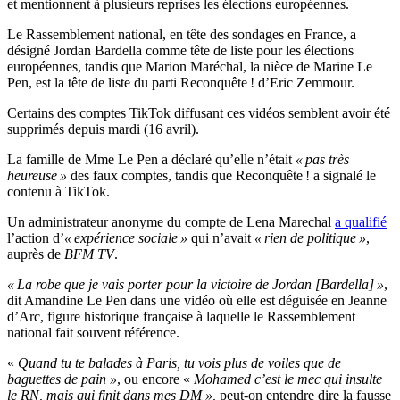
et mentionnent à plusieurs reprises les élections européennes.
Le Rassemblement national, en tête des sondages en France, a
désigné Jordan Bardella comme tête de liste pour les élections
européennes, tandis que Marion Maréchal, la nièce de Marine Le
Pen, est la tête de liste du parti Reconquête ! d’Eric Zemmour.
Certains des comptes TikTok diffusant ces vidéos semblent avoir été
supprimés depuis mardi (16 avril).
La famille de Mme Le Pen a déclaré qu’elle n’était
« pas très
heureuse »
des faux comptes, tandis que Reconquête ! a signalé le
contenu à TikTok.
Un administrateur anonyme du compte de Lena Marechal
a qualifié
l’action d’
« expérience sociale »
qui n’avait
« rien de politique »
,
auprès de
BFM TV
.
« La robe que je vais porter pour la victoire de Jordan [Bardella] »
,
dit Amandine Le Pen dans une vidéo où elle est déguisée en Jeanne
d’Arc, figure historique française à laquelle le Rassemblement
national fait souvent référence.
«
Quand tu te balades à Paris, tu vois plus de voiles que de
baguettes de pain »
, ou encore «
Mohamed c’est le mec qui insulte
le RN, mais qui finit dans mes DM »,
peut-on entendre dire la fausse