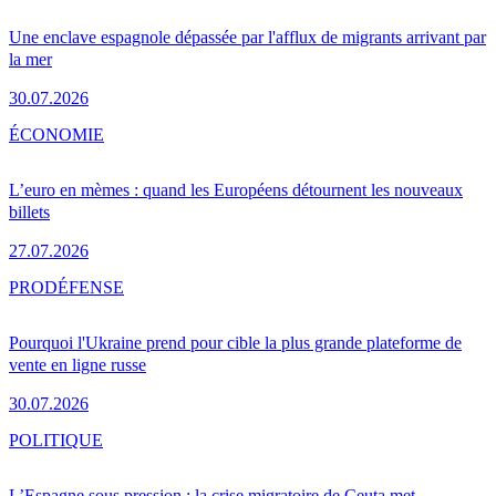
Une enclave espagnole dépassée par l'afflux de migrants arrivant par
la mer
30.07.2026
ÉCONOMIE
L’euro en mèmes : quand les Européens détournent les nouveaux
billets
27.07.2026
PRO
DÉFENSE
Pourquoi l'Ukraine prend pour cible la plus grande plateforme de
vente en ligne russe
30.07.2026
POLITIQUE
L’Espagne sous pression : la crise migratoire de Ceuta met