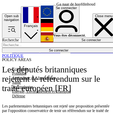
Ga naar de hoofdinhoud
Se connecter
Open sub
Close menu
English
navigation
Français
Deutsch
Vous êtes déconnecté.
Recherche
Se connecter
Español
Lumières éteintes
Se connecter
Rapporteur
Politique
Économie
Newsletters
Evénements
Em
POLITIQUE
POLICY AREAS
Les députés britanniques
Economie
Politique
rejettent le référendum sur le
Agriculture et Alimentation
Santé
traité européen [FR]
Technologies
Energie, Environnement et Transport
Défense
Les parlementaires britanniques ont rejeté une proposition présentée
par l'opposition conservatrice de tenir un référendum sur le traité de