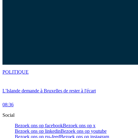
POLITIQUE
L'Islande demande à Bruxelles de rester à l'écart
08:36
Social
Bezoek ons op facebook
Bezoek ons op x
Bezoek ons op linkedin
Bezoek ons op youtube
Bezoek ons op rss-feed
Bezoek ons op instagram