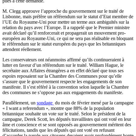
pliés à cette demande.
M. Clegg approuve l’approche du gouvernement sur le traité de
Lisbonne, mais préfère un référendum sur le statut d’Etat membre de
l’UE du Royaume-Uni pour mettre un terme aux ambiguïtés sur la
relation du pays avec l’Europe. Il a rappelé que le Premier ministre
avait déclaré qu’il renforcerait et propagerait un mouvement pro-
européen au Royaume-Uni, ce qui ne sera pas réalisable en bloquant
le référendum sur le statut européen du pays que les britanniques
attendent réellement.
Les conservateurs ont néanmoins affirmé qu’ils continueraient à
lutter en faveur d’un référendum sur le traité. William Hague, le
secrétaire aux Affaires étrangères a en effet déclaré que tous ses
espoirs reposaient sur la Chambre des Communes pour qu’elle
s’assure que le gouvernement respecte les engagements de son
manifeste. Il s’est référé à la convention selon laquelle la Chambre
des communes ne s’oppose pas aux engagements du manifeste.
Parallèlement, un
sondage
du mois de février mené par la campagne
« I want a referendum », montre que 88% de la population
britannique souhaite un vote sur le traité. Selon le président de la
campagne, Derek Scott, les députés travaillistes qui ont voté en leur
âme et conscience et se sont opposés au gouvernement méritent des
félicitations, tandis que les députés qui ont voté en refusant
d’accorder la parole aux citoyens devaient avoir profondément honte