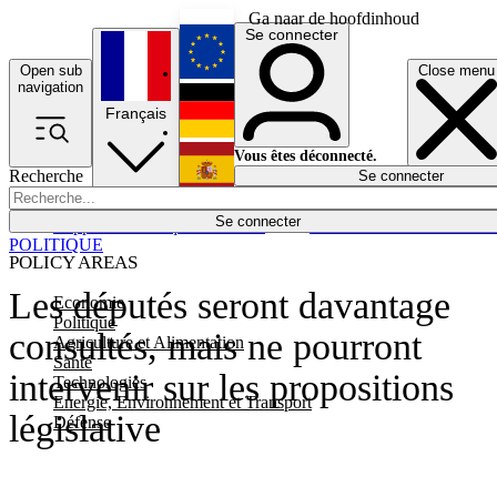
Ga naar de hoofdinhoud
Se connecter
Open sub
Close menu
English
navigation
Français
Deutsch
Vous êtes déconnecté.
Recherche
Se connecter
Español
Lumières éteintes
Se connecter
Rapporteur
Politique
Économie
Newsletters
Evénements
Em
POLITIQUE
POLICY AREAS
Les députés seront davantage
Economie
Politique
consultés, mais ne pourront
Agriculture et Alimentation
Santé
intervenir sur les propositions
Technologies
Energie, Environnement et Transport
législative
Défense