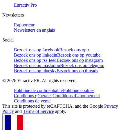
Euractiv Pro
Newsletters
Rapporteur
Newsletters en anglais
Social
Bezoek ons op facebook
Bezoek ons op x
Bezoek ons op linkedin
Bezoek ons op youtube
Bezoek ons op rss-feed
Bezoek ons op instagram
Bezoek ons op mastodon
Bezoek ons op telegram
Bezoek ons op bluesky
Bezoek ons op threads
©
2026
Euractiv FR. All rights reserved.
Politique de confidentialité
Politique cookies
Conditions générales
Conditions d’abonnement
Conditions de vente
This site is protected by reCAPTCHA, and the Google
Privacy
Policy
and
Terms of Service
apply.