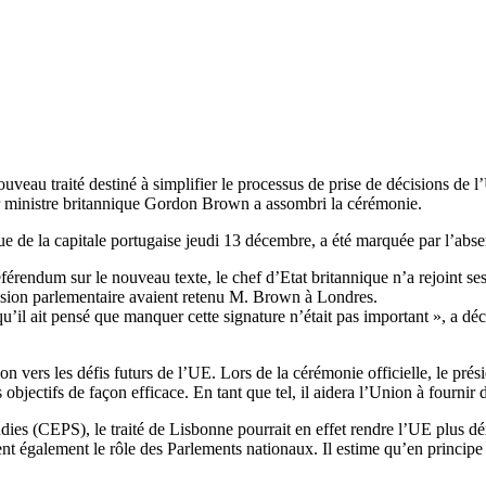
nouveau traité destiné à simplifier le processus de prise de décisions 
mier ministre britannique Gordon Brown a assombri la cérémonie.
que de la capitale portugaise jeudi 13 décembre, a été marquée par l’a
férendum sur le nouveau texte, le chef d’Etat britannique n’a rejoint s
mission parlementaire avaient retenu M. Brown à Londres.
 qu’il ait pensé que manquer cette signature n’était pas important », a 
n vers les défis futurs de l’UE. Lors de la cérémonie officielle, le pré
 objectifs de façon efficace. En tant que tel, il aidera l’Union à fournir
s (CEPS), le traité de Lisbonne pourrait en effet rendre l’UE plus démo
également le rôle des Parlements nationaux. Il estime qu’en principe il