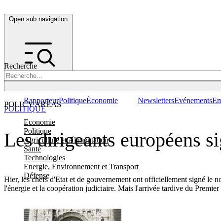
Open sub navigation
Recherche
Rapporteur
Politique
Économie
Newsletters
Evénements
Em
POLICY AREAS
POLITIQUE
Economie
Politique
Les dirigeants européens si
Agriculture et Alimentation
Santé
Technologies
Energie, Environnement et Transport
Défense
Hier, les chefs d'Etat et de gouvernement ont officiellement signé le 
l'énergie et la coopération judiciaire. Mais l'arrivée tardive du Prem