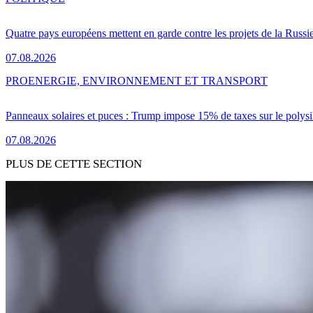
Quatre pays européens mettent en garde contre les projets de la Russi
07.08.2026
PRO
ENERGIE, ENVIRONNEMENT ET TRANSPORT
Panneaux solaires et puces : Trump impose 15% de taxes sur le polysi
07.08.2026
PLUS DE CETTE SECTION