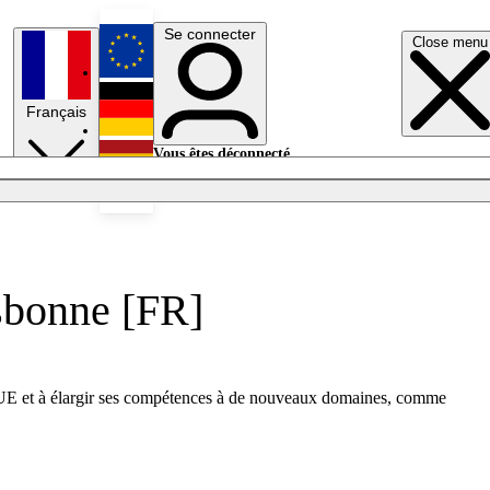
Se connecter
Close menu
English
Français
Deutsch
Vous êtes déconnecté.
Se connecter
Español
Lumières éteintes
isbonne [FR]
de l'UE et à élargir ses compétences à de nouveaux domaines, comme