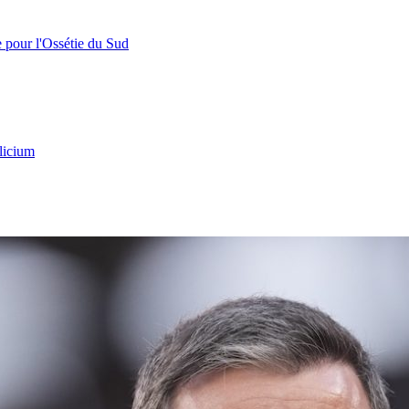
e pour l'Ossétie du Sud
licium