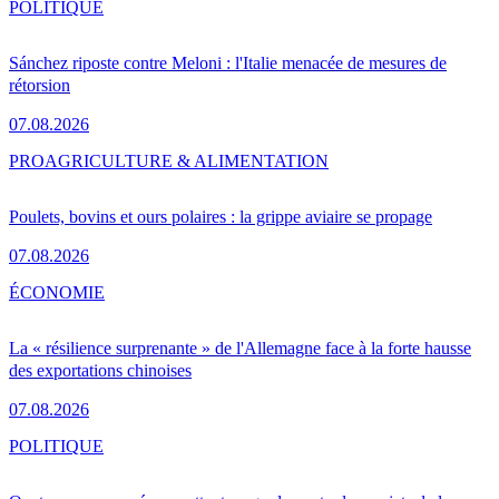
POLITIQUE
Sánchez riposte contre Meloni : l'Italie menacée de mesures de
rétorsion
07.08.2026
PRO
AGRICULTURE & ALIMENTATION
Poulets, bovins et ours polaires : la grippe aviaire se propage
07.08.2026
ÉCONOMIE
La « résilience surprenante » de l'Allemagne face à la forte hausse
des exportations chinoises
07.08.2026
POLITIQUE