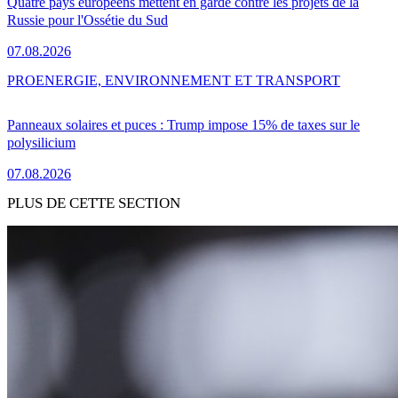
Quatre pays européens mettent en garde contre les projets de la
Russie pour l'Ossétie du Sud
07.08.2026
PRO
ENERGIE, ENVIRONNEMENT ET TRANSPORT
Panneaux solaires et puces : Trump impose 15% de taxes sur le
polysilicium
07.08.2026
PLUS DE CETTE SECTION