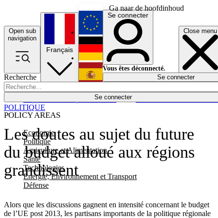
Ga naar de hoofdinhoud
Se connecter
Open sub
Close menu
English
navigation
Français
Deutsch
Vous êtes déconnecté.
Recherche
Se connecter
Español
Lumières éteintes
Se connecter
Rapporteur
Politique
Économie
Newsletters
Evénements
Em
POLITIQUE
POLICY AREAS
Les doutes au sujet du future
Economie
Politique
du budget alloué aux régions
Agriculture et Alimentation
Santé
grandissent
Technologies
Energie, Environnement et Transport
Défense
Alors que les discussions gagnent en intensité concernant le budget
de l’UE post 2013, les partisans importants de la politique régionale