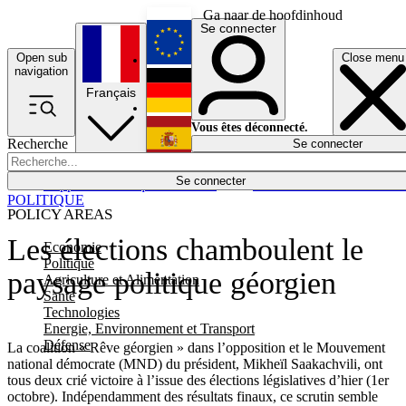
Ga naar de hoofdinhoud
Se connecter
Open sub
Close menu
English
navigation
Français
Deutsch
Vous êtes déconnecté.
Recherche
Se connecter
Español
Lumières éteintes
Se connecter
Rapporteur
Politique
Économie
Newsletters
Evénements
Em
POLITIQUE
POLICY AREAS
Les élections chamboulent le
Economie
Politique
paysage politique géorgien
Agriculture et Alimentation
Santé
Technologies
Energie, Environnement et Transport
Défense
La coalition « Rêve géorgien » dans l’opposition et le Mouvement
national démocrate (MND) du président, Mikheïl Saakachvili, ont
tous deux crié victoire à l’issue des élections législatives d’hier (1er
octobre). Indépendamment des résultats finaux, ce scrutin semble