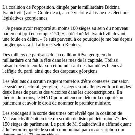
La coalition de l'opposition, dirigée par le milliardaire Bidzina
Ivanichvili (voir « Contexte »), a crié victoire à l'issue des élections
législatives géorgiennes.
« Je pense avoir remporté au moins 100 sièges au sein du nouveau
parlement [qui en compte 150] », a déclaré M. Ivanichvili devant
une foule en délire. « Je suis parvenu à ce pourquoi je me bas depuis
longtemps », a-t-il affirmé, selon Reuters.
Des milliers de partisans de la coalition Rêve géorgien du
milliardaire ont fait la fête dans les rues de la capitale, Tbilissi,
faisant retentir leur klaxon et brandissant des bannières bleues à
l'effigie du parti, ainsi que des drapeaux géorgiens.
Les résultats du scrutin risquent toutefois d'être contestés, car selon
le système électoral géorgien, les sièges sont alloués en fonction des
deux listes de parti et des victoires dans les circonscriptions. En
théorie du moins, le MND pourrait encore détenir la majorité au
parlement et avoir le droit de nommer le premier ministre.
Les sondages à la sortie des urnes ont révélé que la coalition de
M. Ivanichvili était en tête du scrutin de liste qui détermine 77 des
150 sièges du parlement. Le parti de M. Saakachvili a affirmé quant
à lui avoir remporté le scrutin uninominal par circonscription qui
détermine les 73 autres sièges.