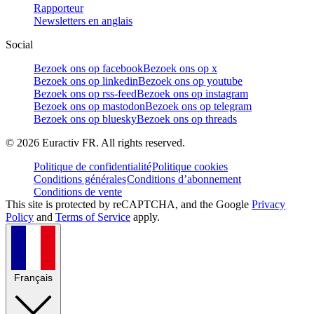
Rapporteur
Newsletters en anglais
Social
Bezoek ons op facebook
Bezoek ons op x
Bezoek ons op linkedin
Bezoek ons op youtube
Bezoek ons op rss-feed
Bezoek ons op instagram
Bezoek ons op mastodon
Bezoek ons op telegram
Bezoek ons op bluesky
Bezoek ons op threads
©
2026
Euractiv FR. All rights reserved.
Politique de confidentialité
Politique cookies
Conditions générales
Conditions d’abonnement
Conditions de vente
This site is protected by reCAPTCHA, and the Google
Privacy
Policy
and
Terms of Service
apply.
Français