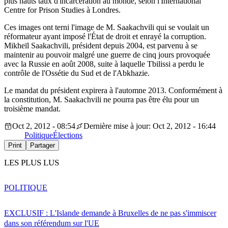
plus hauts taux d'incarcération au monde, selon l'International
Centre for Prison Studies à Londres.
Ces images ont terni l'image de M. Saakachvili qui se voulait un
réformateur ayant imposé l'État de droit et enrayé la corruption.
Mikheïl Saakachvili, président depuis 2004, est parvenu à se
maintenir au pouvoir malgré une guerre de cinq jours provoquée
avec la Russie en août 2008, suite à laquelle Tbilissi a perdu le
contrôle de l'Ossétie du Sud et de l'Abkhazie.
Le mandat du président expirera à l'automne 2013. Conformément à
la constitution, M. Saakachvili ne pourra pas être élu pour un
troisième mandat.
Oct 2, 2012 - 08:54
Dernière mise à jour: Oct 2, 2012 - 16:44
Politique
Élections
Print
Partager
LES PLUS LUS
POLITIQUE
EXCLUSIF : L'Islande demande à Bruxelles de ne pas s'immiscer
dans son référendum sur l'UE