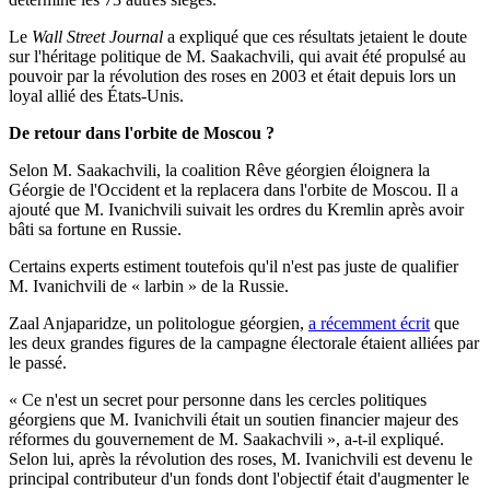
Le
Wall Street Journal
a expliqué que ces résultats jetaient le doute
sur l'héritage politique de M. Saakachvili, qui avait été propulsé au
pouvoir par la révolution des roses en 2003 et était depuis lors un
loyal allié des États-Unis.
De retour dans l'orbite de Moscou ?
Selon M. Saakachvili, la coalition Rêve géorgien éloignera la
Géorgie de l'Occident et la replacera dans l'orbite de Moscou. Il a
ajouté que M. Ivanichvili suivait les ordres du Kremlin après avoir
bâti sa fortune en Russie.
Certains experts estiment toutefois qu'il n'est pas juste de qualifier
M. Ivanichvili de « larbin » de la Russie.
Zaal Anjaparidze, un politologue géorgien,
a récemment écrit
que
les deux grandes figures de la campagne électorale étaient alliées par
le passé.
« Ce n'est un secret pour personne dans les cercles politiques
géorgiens que M. Ivanichvili était un soutien financier majeur des
réformes du gouvernement de M. Saakachvili », a-t-il expliqué.
Selon lui, après la révolution des roses, M. Ivanichvili est devenu le
principal contributeur d'un fonds dont l'objectif était d'augmenter le