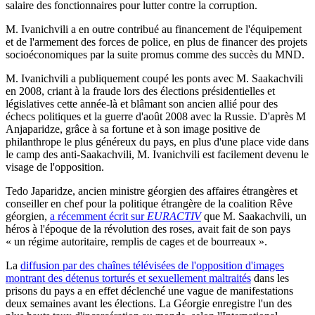
salaire des fonctionnaires pour lutter contre la corruption.
M. Ivanichvili a en outre contribué au financement de l'équipement
et de l'armement des forces de police, en plus de financer des projets
socioéconomiques par la suite promus comme des succès du MND.
M. Ivanichvili a publiquement coupé les ponts avec M. Saakachvili
en 2008, criant à la fraude lors des élections présidentielles et
législatives cette année-là et blâmant son ancien allié pour des
échecs politiques et la guerre d'août 2008 avec la Russie. D'après M
Anjaparidze, grâce à sa fortune et à son image positive de
philanthrope le plus généreux du pays, en plus d'une place vide dans
le camp des anti-Saakachvili, M. Ivanichvili est facilement devenu le
visage de l'opposition.
Tedo Japaridze, ancien ministre géorgien des affaires étrangères et
conseiller en chef pour la politique étrangère de la coalition Rêve
géorgien,
a récemment écrit sur
EURACTIV
que M. Saakachvili, un
héros à l'époque de la révolution des roses, avait fait de son pays
« un régime autoritaire, remplis de cages et de bourreaux ».
La
diffusion par des chaînes télévisées de l'opposition d'images
montrant des détenus torturés et sexuellement maltraités
dans les
prisons du pays a en effet déclenché une vague de manifestations
deux semaines avant les élections. La Géorgie enregistre l'un des