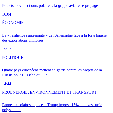
Poulets, bovins et ours polaires : la grippe aviaire se propage
16:04
ÉCONOMIE
La « résilience surprenante » de l'Allemagne face à la forte hausse
des exportations chinoises
15:17
POLITIQUE
Quatre pays européens mettent en garde contre les projets de la
Russie pour l'Ossétie du Sud
14:44
PRO
ENERGIE, ENVIRONNEMENT ET TRANSPORT
Panneaux solaires et puces : Trump impose 15% de taxes sur le
polysilicium