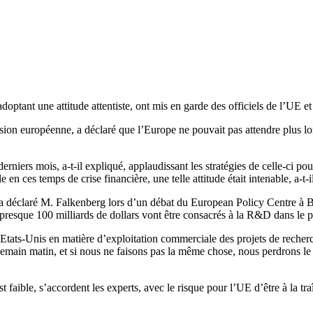
optant une attitude attentiste, ont mis en garde des officiels de l’UE et 
ion européenne, a déclaré que l’Europe ne pouvait pas attendre plus l
rs mois, a-t-il expliqué, applaudissant les stratégies de celle-ci pour 
en ces temps de crise financière, une telle attitude était intenable, a-t-i
 a déclaré M. Falkenberg lors d’un débat du European Policy Centre à Bru
 presque 100 milliards de dollars vont être consacrés à la R&D dans le
tats-Unis en matière d’exploitation commerciale des projets de recherch
demain matin, et si nous ne faisons pas la même chose, nous perdrons l
t faible, s’accordent les experts, avec le risque pour l’UE d’être à la tr