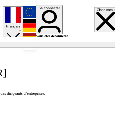
Se connecter
Close menu
English
Français
Deutsch
Vous êtes déconnecté.
Se connecter
Español
Lumières éteintes
R]
des dirigeants d’entreprises.