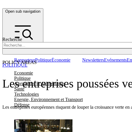
Open sub navigation
Recherche
Rapporteur
Politique
Économie
Newsletters
Evénements
Em
POLICY AREAS
POLITIQUE
Economie
Politique
Les entreprises poussées ve
Agriculture et Alimentation
Santé
Technologies
Energie, Environnement et Transport
Défense
Les entreprises européennes risquent de louper la croissance verte en ad