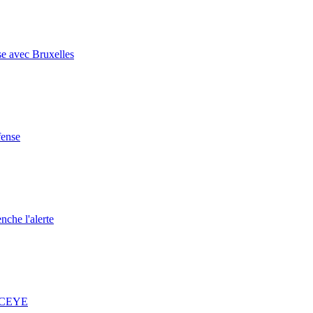
se avec Bruxelles
fense
nche l'alerte
 ICEYE