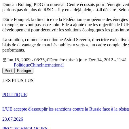
Duncan Botting, PDG du nouveau Centre écossais pour l’énergie verte 
parlons pas de plus de R&D – il y en a déjà plein, a-t-il déclaré. Selon 
Dörte Fouquet, la directrice de la Fédération européenne des énergies r
exemple, ne vont pas assez loin. Elle a ajouté que les objectifs de l’UE
développement pour découvrir les solutions écologiques les plus innova
La solution, comme le mentionne Astrid Severin, directrice exécutive de
biais de davantage de marchés publics « verts », un cadre complet de 
performants.
Jun 15, 2009 - 08:35
Dernière mise à jour: Dec 14, 2012 - 11:41
Politique
Chine
International
Print
Partager
LES PLUS LUS
POLITIQUE
L'UE accepte d'assouplir les sanctions contre la Russie face à la résis
23.07.2026
PRO
TECHNOLOGIES