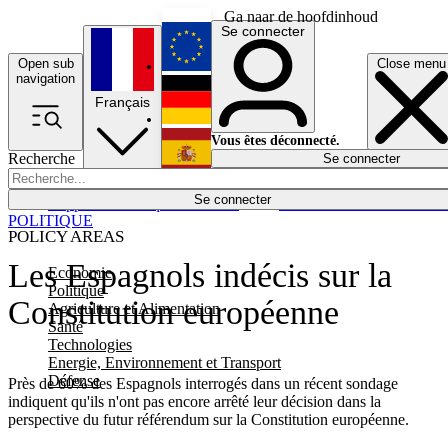
Ga naar de hoofdinhoud
Se connecter
Open sub
Close menu
English
navigation
Français
Deutsch
Vous êtes déconnecté.
Recherche
Se connecter
Español
Lumières éteintes
Se connecter
Rapporteur
Politique
Économie
Newsletters
Evénements
Em
POLITIQUE
POLICY AREAS
Les Espagnols indécis sur la
Economie
Politique
Constitution européenne
Agriculture et Alimentation
Santé
Technologies
Energie, Environnement et Transport
Défense
Près de 60% des Espagnols interrogés dans un récent sondage
indiquent qu'ils n'ont pas encore arrêté leur décision dans la
perspective du futur référendum sur la Constitution européenne.