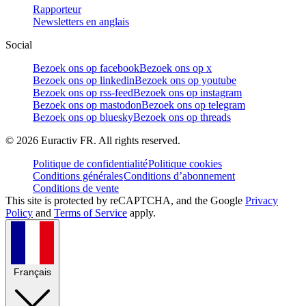
Rapporteur
Newsletters en anglais
Social
Bezoek ons op facebook
Bezoek ons op x
Bezoek ons op linkedin
Bezoek ons op youtube
Bezoek ons op rss-feed
Bezoek ons op instagram
Bezoek ons op mastodon
Bezoek ons op telegram
Bezoek ons op bluesky
Bezoek ons op threads
©
2026
Euractiv FR. All rights reserved.
Politique de confidentialité
Politique cookies
Conditions générales
Conditions d’abonnement
Conditions de vente
This site is protected by reCAPTCHA, and the Google
Privacy
Policy
and
Terms of Service
apply.
Français