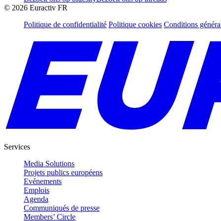
©
2026
Euractiv FR
Politique de confidentialité
Politique cookies
Conditions généra
Services
Media Solutions
Projets publics européens
Evénements
Emplois
Agenda
Communiqués de presse
Members’ Circle