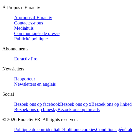
À Propos d'Euractiv
À propos d’Euractiv
Contactez-nous
Mediahuis
Communiqués de presse
Publicité politique
Abonnements
Euractiv Pro
Newsletters
Rapporteur
Newsletters en anglais
Social
Bezoek ons op facebook
Bezoek ons op x
Bezoek ons op linked
Bezoek ons op bluesky
Bezoek ons op threads
©
2026
Euractiv FR. All rights reserved.
Politique de confidentialité
Politique cookies
Conditions général