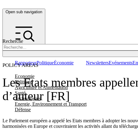
Open sub navigation
Recherche
Rapporteur
Politique
Économie
Newsletters
Evénements
Em
POLICY AREAS
Economie
Les Etats membres appellen
Politique
Agriculture et Alimentation
d’auteur [FR]
Santé
Technologies
Energie, Environnement et Transport
Défense
Le Parlement européen a appelé les Etats membres à adopter les nouvell
harmonisées en Europe et couvriraient les activités allant du télécharg