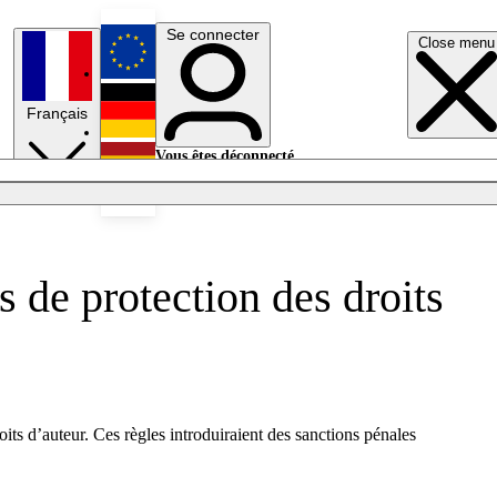
Se connecter
Close menu
English
Français
Deutsch
Vous êtes déconnecté.
Se connecter
Español
Lumières éteintes
 de protection des droits
ts d’auteur. Ces règles introduiraient des sanctions pénales