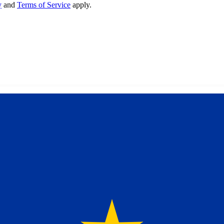
y
and
Terms of Service
apply.