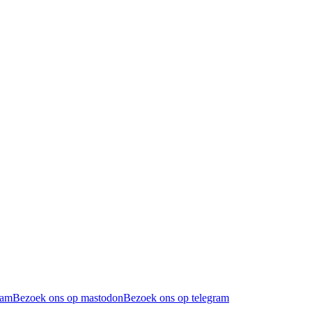
ram
Bezoek ons op mastodon
Bezoek ons op telegram