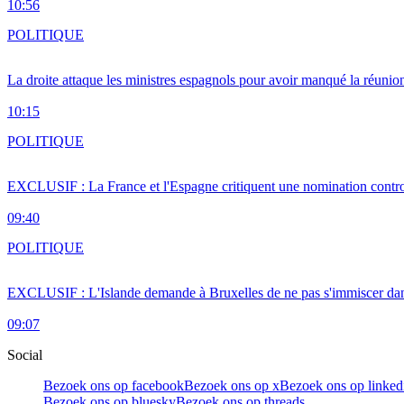
10:56
POLITIQUE
La droite attaque les ministres espagnols pour avoir manqué la réunio
10:15
POLITIQUE
EXCLUSIF : La France et l'Espagne critiquent une nomination cont
09:40
POLITIQUE
EXCLUSIF : L'Islande demande à Bruxelles de ne pas s'immiscer dan
09:07
Social
Bezoek ons op facebook
Bezoek ons op x
Bezoek ons op linked
Bezoek ons op bluesky
Bezoek ons op threads