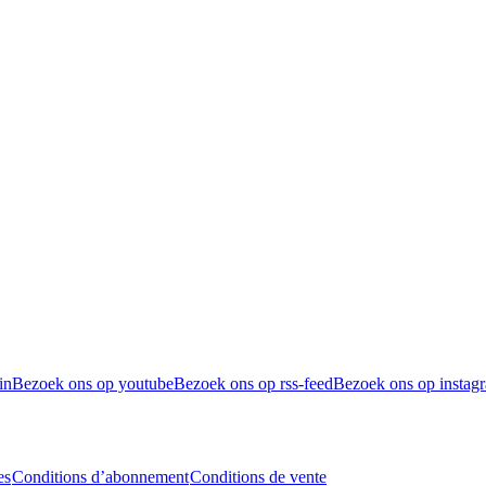
in
Bezoek ons op youtube
Bezoek ons op rss-feed
Bezoek ons op instag
es
Conditions d’abonnement
Conditions de vente