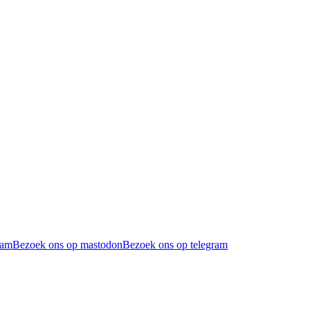
ram
Bezoek ons op mastodon
Bezoek ons op telegram