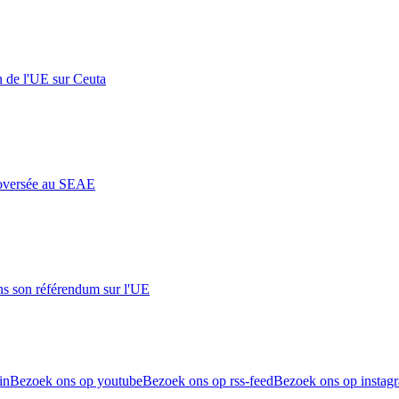
n de l'UE sur Ceuta
roversée au SEAE
s son référendum sur l'UE
in
Bezoek ons op youtube
Bezoek ons op rss-feed
Bezoek ons op instag