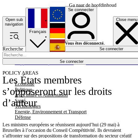
Ga naar de hoofdinhoud
Se connecter
Open sub
Close menu
English
navigation
Français
Deutsch
Vous êtes déconnecté.
Recherche
Se connecter
Español
Lumières éteintes
Se connecter
Rapporteur
Politique
Économie
Newsletters
Evénements
Em
POLICY AREAS
Les États membres
Economie
s’opposeront sur les droits
Politique
Agriculture et Alimentation
d’auteur
Santé
Technologies
Energie, Environnement et Transport
Défense
Les ministres européens se réunissent aujourd’hui (29 mai) à
Bruxelles à l’occasion du Conseil Compétitivité. Ils devraient
s’affronter sur des propositions de transformation du secteur créatif