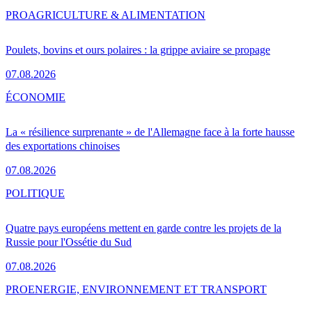
PRO
AGRICULTURE & ALIMENTATION
Poulets, bovins et ours polaires : la grippe aviaire se propage
07.08.2026
ÉCONOMIE
La « résilience surprenante » de l'Allemagne face à la forte hausse
des exportations chinoises
07.08.2026
POLITIQUE
Quatre pays européens mettent en garde contre les projets de la
Russie pour l'Ossétie du Sud
07.08.2026
PRO
ENERGIE, ENVIRONNEMENT ET TRANSPORT