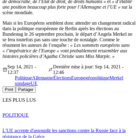
de démocratie, de l’État de droit, de droits humains »
et
« d’établir
une position beaucoup plus forte pour l’Allemagne et l’UE »
sur la
scène mondiale.
Mais si les Européens semblent donc attendre un changement radical
dans la politique européenne de Berlin après les élections au
Bundestag le 26 septembre prochain, le départ d’Angela Merkel ne
se fera toutefois pas sans une touche de nostalgie. Comme le
résument les auteurs de l’enquête :
« Les sommets européens sans
« l’impératrice de l’Europe » vont probablement ressembler aux
histoires policières d’Agatha Christie sans Miss Marple. »
Sep 14, 2021 -
Dernière mise à jour: Sep 14, 2021 -
12:37
12:46
Politique
Allemagne
Élections
Europe
géopolitique
Merkel
sondage
UE
Print
Partager
LES PLUS LUS
POLITIQUE
L'UE accepte d'assouplir les sanctions contre la Russie face à la
résistance de la Grèce