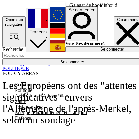
Ga naar de hoofdinhoud
Se connecter
Open sub
Close menu
English
navigation
Français
Deutsch
Vous êtes déconnecté.
Recherche
Se connecter
Español
Lumières éteintes
Se connecter
Rapporteur
Politique
Économie
Newsletters
Evénements
Em
POLITIQUE
POLICY AREAS
Les Européens ont des "attentes
Economie
Politique
significatives" envers
Agriculture et Alimentation
Santé
l'Allemagne de l'après-Merkel,
Technologies
Energie, Environnement et Transport
selon un sondage
Défense