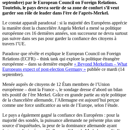
septembre) par le European Council on Foreign Relations.
Toutefois, le pays devra sortir de sa zone de confort s’il veut
garder son rôle de leader dans l’ère de l’après-Merkel.
Le constat apparaît paradoxal : si la majorité des Européens apprécie
la manière dont la chancelière Angela Merkel a mené sa politique
européenne ces 16 dernières années, son successeur ne devra surtout
pas suivre dans ses pas pour garder la confiance des citoyens à
travers l’UE.
Paradoxe que révèle et explique le European Council on Foreign
Relations (ECFR) – think tank qui explore la politique étrangère
européenne – dans sa dernière enquête
« Beyond Merkelism – What
Europeans expect of post-election Germany »
publiée ce mardi (14
septembre).
Menée auprès de citoyens de 12 États membres de l’Union
européenne – dont la France -, le sondage dresse d’abord un bilan
très positif de l’ère Merkel. Grâce en grande partie au style politique
de la chancelière allemande, l’Allemagne est aujourd’hui perçue
comme une force unificatrice au sein de l’Europe, selon l’étude.
Le pays a également gagné la confiance des Européens : pour la
majorité des sondés, la puissance allemande ne présente plus une
source d’inquiétudes, la peur de la dominance allemande ayant