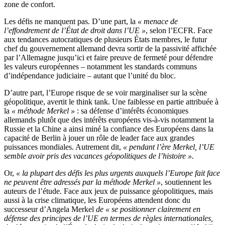
zone de confort.
Les défis ne manquent pas. D’une part, la
« menace de
l’effondrement de l’État de droit dans l’UE »
, selon l’ECFR. Face
aux tendances autocratiques de plusieurs États membres, le futur
chef du gouvernement allemand devra sortir de la passivité affichée
par l’Allemagne jusqu’ici et faire preuve de fermeté pour défendre
les valeurs européennes – notamment les standards communs
d’indépendance judiciaire – autant que l’unité du bloc.
D’autre part, l’Europe risque de se voir marginaliser sur la scène
géopolitique, avertit le think tank. Une faiblesse en partie attribuée à
la
« méthode Merkel »
: sa défense d’intérêts économiques
allemands plutôt que des intérêts européens vis-à-vis notamment la
Russie et la Chine a ainsi miné la confiance des Européens dans la
capacité de Berlin à jouer un rôle de leader face aux grandes
puissances mondiales. Autrement dit,
« pendant l’ère Merkel, l’UE
semble avoir pris des vacances géopolitiques de l’histoire ».
Or,
« la plupart des défis les plus urgents auxquels l’Europe fait face
ne peuvent être adressés par la méthode Merkel »
, soutiennent les
auteurs de l’étude. Face aux jeux de puissance géopolitiques, mais
aussi à la crise climatique, les Européens attendent donc du
successeur d’Angela Merkel
de « se positionner clairement en
défense des principes de l’UE en termes de règles internationales,