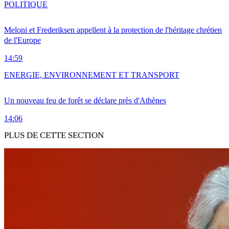
POLITIQUE
Meloni et Frederiksen appellent à la protection de l'héritage chrétien
de l'Europe
14:59
ENERGIE, ENVIRONNEMENT ET TRANSPORT
Un nouveau feu de forêt se déclare près d'Athènes
14:06
PLUS DE CETTE SECTION