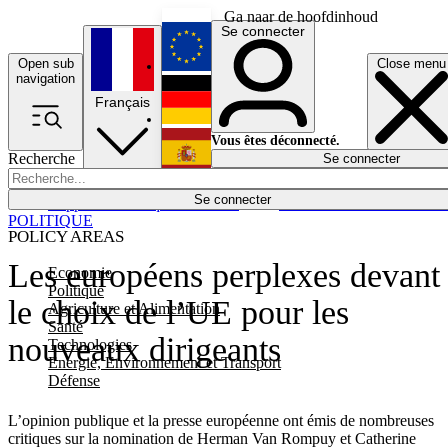
Ga naar de hoofdinhoud
Se connecter
Open sub
Close menu
English
navigation
Français
Deutsch
Vous êtes déconnecté.
Recherche
Se connecter
Español
Lumières éteintes
Se connecter
Rapporteur
Politique
Économie
Newsletters
Evénements
Em
POLITIQUE
POLICY AREAS
Les européens perplexes devant
Economie
Politique
le choix de l’UE pour les
Agriculture et Alimentation
Santé
nouveaux dirigeants
Technologies
Energie, Environnement et Transport
Défense
L’opinion publique et la presse européenne ont émis de nombreuses
critiques sur la nomination de Herman Van Rompuy et Catherine