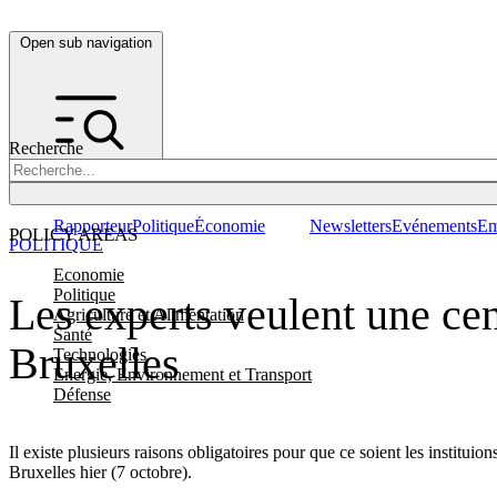
Open sub navigation
Recherche
Rapporteur
Politique
Économie
Newsletters
Evénements
Em
POLICY AREAS
POLITIQUE
Economie
Politique
Les experts veulent une cen
Agriculture et Alimentation
Santé
Bruxelles
Technologies
Energie, Environnement et Transport
Défense
Il existe plusieurs raisons obligatoires pour que ce soient les institui
Bruxelles hier (7 octobre).