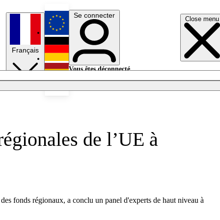
Se connecter
Close menu
English
Français
Deutsch
Vous êtes déconnecté.
Se connecter
Español
Lumières éteintes
régionales de l’UE à
ral des fonds régionaux, a conclu un panel d'experts de haut niveau à