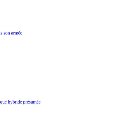
ns son armée
taque hybride présumée