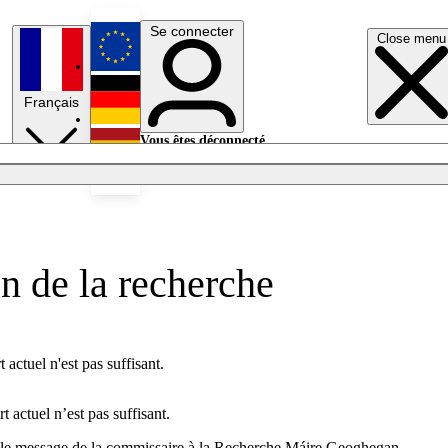
Se connecter
Close menu
English
Français
Deutsch
Vous êtes déconnecté.
Se connecter
Español
Lumières éteintes
n de la recherche
 actuel n'est pas suffisant.
t actuel n’est pas suffisant.
est le message de la commissaire à la Recherche Máire Geoghegan-