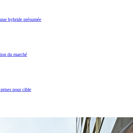
taque hybride présumée
ation du marché
prises pour cible