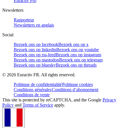
Euractiv Pro
Newsletters
Rapporteur
Newsletters en anglais
Social
Bezoek ons op facebook
Bezoek ons op x
Bezoek ons op linkedin
Bezoek ons op youtube
Bezoek ons op rss-feed
Bezoek ons op instagram
Bezoek ons op mastodon
Bezoek ons op telegram
Bezoek ons op bluesky
Bezoek ons op threads
©
2026
Euractiv FR. All rights reserved.
Politique de confidentialité
Politique cookies
Conditions générales
Conditions d’abonnement
Conditions de vente
This site is protected by reCAPTCHA, and the Google
Privacy
Policy
and
Terms of Service
apply.