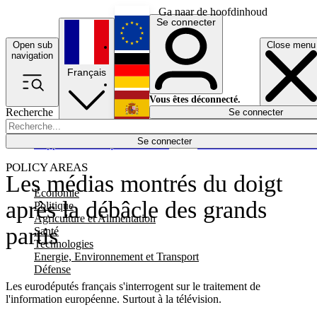
Ga naar de hoofdinhoud
Se connecter
Open sub
Close menu
English
navigation
Français
Deutsch
Vous êtes déconnecté.
Recherche
Se connecter
Español
Lumières éteintes
Se connecter
Rapporteur
Politique
Économie
Newsletters
Evénements
Em
POLICY AREAS
Les médias montrés du doigt
Economie
après la débâcle des grands
Politique
Agriculture et Alimentation
partis
Santé
Technologies
Energie, Environnement et Transport
Défense
Les eurodéputés français s'interrogent sur le traitement de
l'information européenne. Surtout à la télévision.