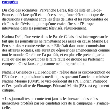
européen
Du côté des socialistes, Pervenche Beres, tête de liste en Ile-de-
France, a déclaré qu’il était nécessaire qu’une réflexion et que des
discussions s’engagent entre les têtes de listes et les responsables de
chaînes de télévision, pour qu’une vraie offre sur l’Europe
intervienne dans les journaux télévisés, régulièrement.
Karima Delli, élue verte dans le Pas de Calais s’est interrogée sur le
fait que les journalistes ne remettaient pas assez en cause Marine Le
Pen sur des « contre-vérités ». « Elle était dans notre commission
des affaires sociales, elle aurait pu déposer des amendements comme
tout le monde. Or elle ne l’a pas fait, et en plus elle prétend par la
suite qu’elle ne pouvait pas le faire faute de groupe au Parlement
européen. C’est faux, et personne ne lui reproche ! ».
Nathalie Griesbeck (UDI-MoDem), réélue dans la circonscription de
l’Est face aux poids-lourds médiatiques que sont l’ancienne ministre
Nadine Morano (UMP), le vice-président du FN, Florian Philippot
et l’ex syndicaliste de Florange, Edouard Martin (PS), est également
critique.
« Les journalistes ne contestent jamais les inexactitudes et les
mensonges proférés par les candidats lors de la campagne » s’agace-
t-elle.