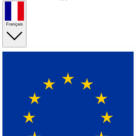
Français