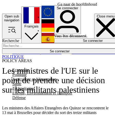
Ga naar de hoofdinhoud
Se connecter
Open sub
Close menu
English
navigation
Français
Deutsch
Vous êtes déconnecté.
Recherche
Se connecter
Español
Lumières éteintes
Se connecter
Rapporteur
Politique
Économie
Newsletters
Evénements
Em
POLITIQUE
POLICY AREAS
Les ministres de l'UE sur le
Economie
Politique
point de prendre une décision
Agriculture et Alimentation
Santé
sur les militants palestiniens
Technologies
Energie, Environnement et Transport
Défense
Les ministres des Affaires Etrangères des Quinze se rencontrent le
13 mai à Bruxelles pour décider du sort des treize militants