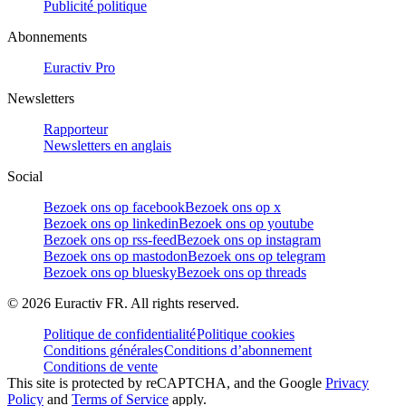
Publicité politique
Abonnements
Euractiv Pro
Newsletters
Rapporteur
Newsletters en anglais
Social
Bezoek ons op facebook
Bezoek ons op x
Bezoek ons op linkedin
Bezoek ons op youtube
Bezoek ons op rss-feed
Bezoek ons op instagram
Bezoek ons op mastodon
Bezoek ons op telegram
Bezoek ons op bluesky
Bezoek ons op threads
©
2026
Euractiv FR. All rights reserved.
Politique de confidentialité
Politique cookies
Conditions générales
Conditions d’abonnement
Conditions de vente
This site is protected by reCAPTCHA, and the Google
Privacy
Policy
and
Terms of Service
apply.