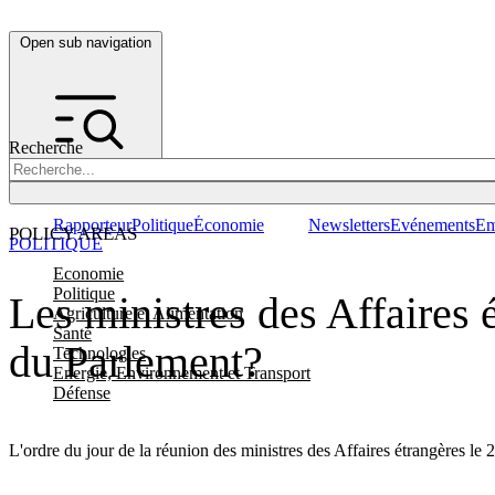
Open sub navigation
Recherche
Rapporteur
Politique
Économie
Newsletters
Evénements
Em
POLICY AREAS
POLITIQUE
Economie
Politique
Les ministres des Affaires é
Agriculture et Alimentation
Santé
du Parlement?
Technologies
Energie, Environnement et Transport
Défense
L'ordre du jour de la réunion des ministres des Affaires étrangères le 