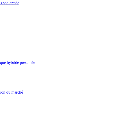
ns son armée
taque hybride présumée
ation du marché