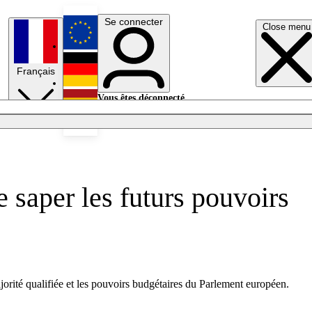
Se connecter
Close menu
English
Français
Deutsch
Vous êtes déconnecté.
Se connecter
Español
Lumières éteintes
e saper les futurs pouvoirs
ajorité qualifiée et les pouvoirs budgétaires du Parlement européen.