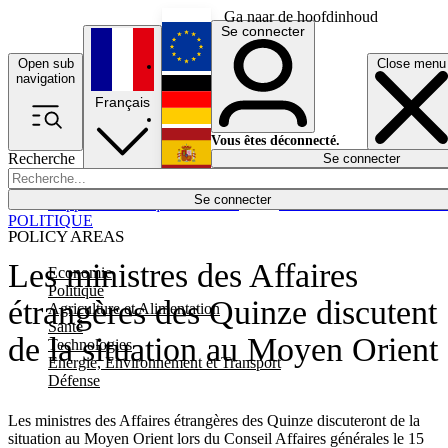
Ga naar de hoofdinhoud
Se connecter
Open sub
Close menu
English
navigation
Français
Deutsch
Vous êtes déconnecté.
Recherche
Se connecter
Español
Lumières éteintes
Se connecter
Rapporteur
Politique
Économie
Newsletters
Evénements
Em
POLITIQUE
POLICY AREAS
Les ministres des Affaires
Economie
Politique
étrangères des Quinze discutent
Agriculture et Alimentation
Santé
de la situation au Moyen Orient
Technologies
Energie, Environnement et Transport
Défense
Les ministres des Affaires étrangères des Quinze discuteront de la
situation au Moyen Orient lors du Conseil Affaires générales le 15