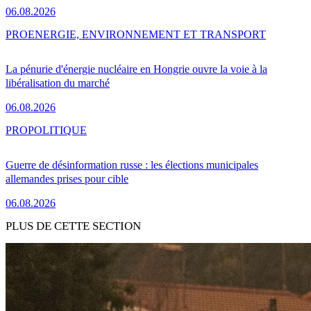
06.08.2026
PRO
ENERGIE, ENVIRONNEMENT ET TRANSPORT
La pénurie d'énergie nucléaire en Hongrie ouvre la voie à la
libéralisation du marché
06.08.2026
PRO
POLITIQUE
Guerre de désinformation russe : les élections municipales
allemandes prises pour cible
06.08.2026
PLUS DE CETTE SECTION