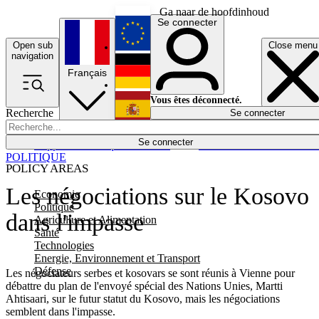
Ga naar de hoofdinhoud
Se connecter
Open sub
Close menu
English
navigation
Français
Deutsch
Vous êtes déconnecté.
Recherche
Se connecter
Español
Lumières éteintes
Se connecter
Rapporteur
Politique
Économie
Newsletters
Evénements
Em
POLITIQUE
POLICY AREAS
Les négociations sur le Kosovo
Economie
Politique
dans l'impasse
Agriculture et Alimentation
Santé
Technologies
Energie, Environnement et Transport
Défense
Les négociateurs serbes et kosovars se sont réunis à Vienne pour
débattre du plan de l'envoyé spécial des Nations Unies, Martti
Ahtisaari, sur le futur statut du Kosovo, mais les négociations
semblent dans l'impasse.