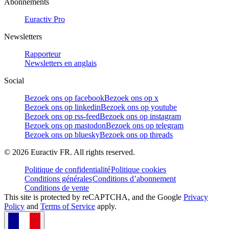
Abonnements
Euractiv Pro
Newsletters
Rapporteur
Newsletters en anglais
Social
Bezoek ons op facebook
Bezoek ons op x
Bezoek ons op linkedin
Bezoek ons op youtube
Bezoek ons op rss-feed
Bezoek ons op instagram
Bezoek ons op mastodon
Bezoek ons op telegram
Bezoek ons op bluesky
Bezoek ons op threads
©
2026
Euractiv FR. All rights reserved.
Politique de confidentialité
Politique cookies
Conditions générales
Conditions d’abonnement
Conditions de vente
This site is protected by reCAPTCHA, and the Google
Privacy
Policy
and
Terms of Service
apply.