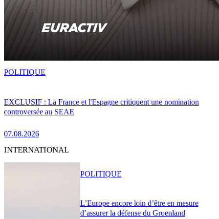
POLITIQUE
EXCLUSIF : La France et l'Espagne critiquent une nomination
controversée au SEAE
07.08.2026
INTERNATIONAL
POLITIQUE
L’Europe encore loin d’être en mesure
d’assurer la défense du Groenland