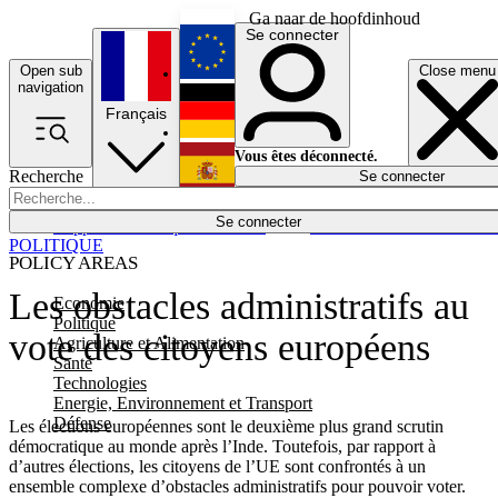
Ga naar de hoofdinhoud
Se connecter
Open sub
Close menu
English
navigation
Français
Deutsch
Vous êtes déconnecté.
Recherche
Se connecter
Español
Lumières éteintes
Se connecter
Rapporteur
Politique
Économie
Newsletters
Evénements
Em
POLITIQUE
POLICY AREAS
Les obstacles administratifs au
Economie
Politique
vote des citoyens européens
Agriculture et Alimentation
Santé
Technologies
Energie, Environnement et Transport
Défense
Les élections européennes sont le deuxième plus grand scrutin
démocratique au monde après l’Inde. Toutefois, par rapport à
d’autres élections, les citoyens de l’UE sont confrontés à un
ensemble complexe d’obstacles administratifs pour pouvoir voter.