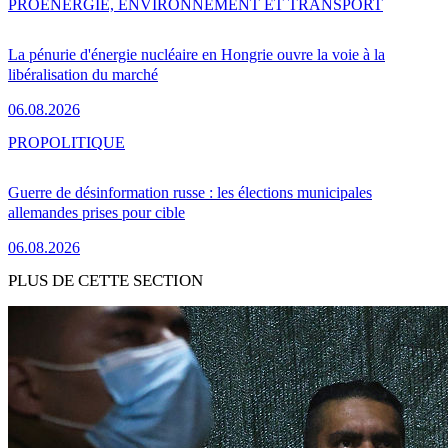
PRO
ENERGIE, ENVIRONNEMENT ET TRANSPORT
La pénurie d'énergie nucléaire en Hongrie ouvre la voie à la
libéralisation du marché
06.08.2026
PRO
POLITIQUE
Guerre de désinformation russe : les élections municipales
allemandes prises pour cible
06.08.2026
PLUS DE CETTE SECTION