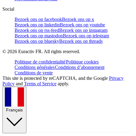
Social
Bezoek ons op facebook
Bezoek ons op x
Bezoek ons op linkedin
Bezoek ons op youtube
Bezoek ons op rss-feed
Bezoek ons op instagram
Bezoek ons op mastodon
Bezoek ons op telegram
Bezoek ons op bluesky
Bezoek ons op threads
©
2026
Euractiv FR. All rights reserved.
Politique de confidentialité
Politique cookies
Conditions générales
Conditions d’abonnement
Conditions de vente
This site is protected by reCAPTCHA, and the Google
Privacy
Policy
and
Terms of Service
apply.
Français