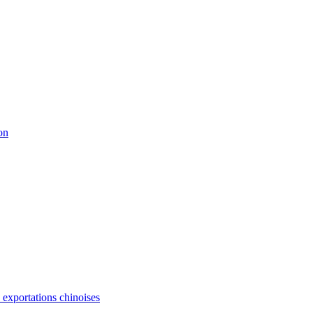
on
s exportations chinoises