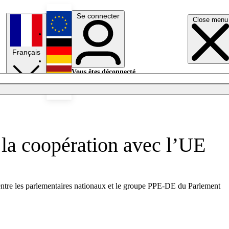
Se connecter
Close menu
English
Français
Deutsch
Vous êtes déconnecté.
Se connecter
Español
Lumières éteintes
 la coopération avec l’UE
n entre les parlementaires nationaux et le groupe PPE-DE du Parlement