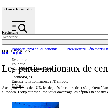
Open sub navigation
Recherche
Rapporteur
Politique
Économie
Newsletters
Evénements
Em
POLICY AREAS
POLITIQUE
Economie
Politique
Les partis nationaux de cen
Agriculture et Alimentation
Santé
Technologies
Energie, Environnement et Transport
Défense
Aux quatre coins de l’UE, les députés de centre droit s’apprêtent à l
européen. L’objectif est d’impliquer davantage les députés nationaux 