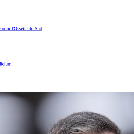
e pour l'Ossétie du Sud
licium