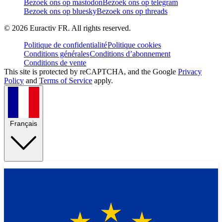
Bezoek ons op mastodon
Bezoek ons op telegram
Bezoek ons op bluesky
Bezoek ons op threads
©
2026
Euractiv FR. All rights reserved.
Politique de confidentialité
Politique cookies
Conditions générales
Conditions d’abonnement
Conditions de vente
This site is protected by reCAPTCHA, and the Google
Privacy
Policy
and
Terms of Service
apply.
Français