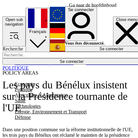
Ga naar de hoofdinhoud
Se connecter
Open sub
Close menu
English
navigation
Français
Deutsch
Vous êtes déconnecté.
Recherche
Se connecter
Español
Lumières éteintes
Se connecter
Rapporteur
Politique
Économie
Newsletters
Evénements
Em
POLITIQUE
POLICY AREAS
Les pays du Bénélux insistent
Economie
Politique
sur la Présidence tournante de
Agriculture et Alimentation
Santé
l'UE
Technologies
Energie, Environnement et Transport
Défense
Dans une position commune sur la réforme institutionnelle de l'UE,
les trois pays du Bénélux ont réclamé le maintien de la présidence