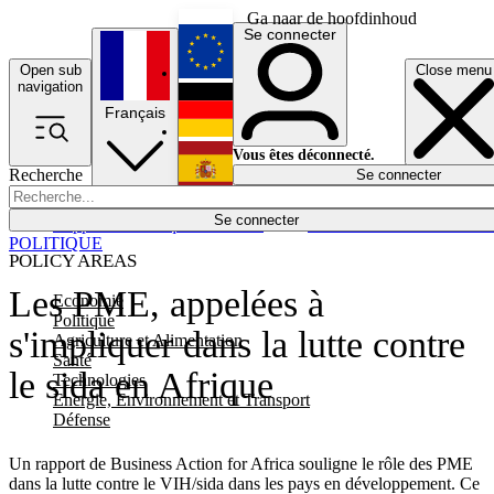
Ga naar de hoofdinhoud
Se connecter
Open sub
Close menu
English
navigation
Français
Deutsch
Vous êtes déconnecté.
Recherche
Se connecter
Español
Lumières éteintes
Se connecter
Rapporteur
Politique
Économie
Newsletters
Evénements
Em
POLITIQUE
POLICY AREAS
Les PME, appelées à
Economie
Politique
s'impliquer dans la lutte contre
Agriculture et Alimentation
Santé
le sida en Afrique
Technologies
Energie, Environnement et Transport
Défense
Un rapport de Business Action for Africa souligne le rôle des PME
dans la lutte contre le VIH/sida dans les pays en développement. Ce