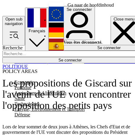
Ga naar de hoofdinhoud
Se connecter
Open sub
Close menu
English
navigation
Français
Deutsch
Vous êtes déconnecté.
Recherche
Se connecter
Español
Lumières éteintes
Se connecter
Rapporteur
Politique
Économie
Newsletters
Evénements
Em
POLITIQUE
POLICY AREAS
Les propositions de Giscard sur
Economie
Politique
l'avenir de l'UE vont rencontrer
Agriculture et Alimentation
Santé
l'opposition des petits pays
Technologies
Energie, Environnement et Transport
Défense
Lors de leur sommet de deux jours à Athènes, les Chefs d'Etat et de
gouvernement de l'UE vont discuter des propositions du Président