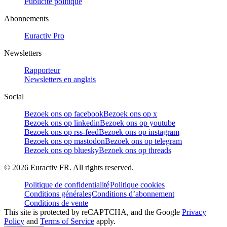
Publicité politique
Abonnements
Euractiv Pro
Newsletters
Rapporteur
Newsletters en anglais
Social
Bezoek ons op facebook
Bezoek ons op x
Bezoek ons op linkedin
Bezoek ons op youtube
Bezoek ons op rss-feed
Bezoek ons op instagram
Bezoek ons op mastodon
Bezoek ons op telegram
Bezoek ons op bluesky
Bezoek ons op threads
©
2026
Euractiv FR. All rights reserved.
Politique de confidentialité
Politique cookies
Conditions générales
Conditions d’abonnement
Conditions de vente
This site is protected by reCAPTCHA, and the Google
Privacy
Policy
and
Terms of Service
apply.