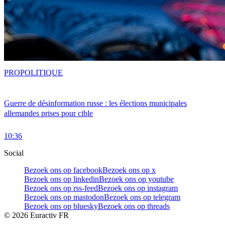
PRO
POLITIQUE
Guerre de désinformation russe : les élections municipales
allemandes prises pour cible
10:36
Social
Bezoek ons op facebook
Bezoek ons op x
Bezoek ons op linkedin
Bezoek ons op youtube
Bezoek ons op rss-feed
Bezoek ons op instagram
Bezoek ons op mastodon
Bezoek ons op telegram
Bezoek ons op bluesky
Bezoek ons op threads
©
2026
Euractiv FR