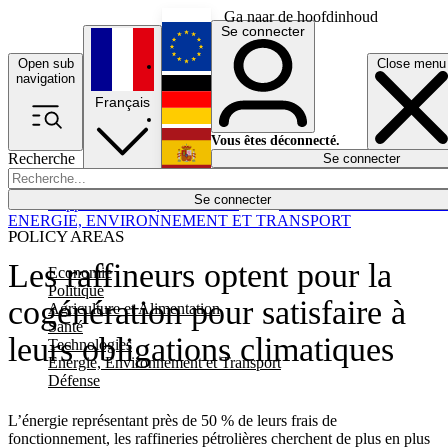
Ga naar de hoofdinhoud
Se connecter
Open sub
Close menu
English
navigation
Français
Deutsch
Vous êtes déconnecté.
Recherche
Se connecter
Español
Lumières éteintes
Se connecter
Rapporteur
Politique
Économie
Newsletters
Evénements
Em
ENERGIE, ENVIRONNEMENT ET TRANSPORT
POLICY AREAS
Les raffineurs optent pour la
Economie
Politique
cogénération pour satisfaire à
Agriculture et Alimentation
Santé
leurs obligations climatiques
Technologies
Energie, Environnement et Transport
Défense
L’énergie représentant près de 50 % de leurs frais de
fonctionnement, les raffineries pétrolières cherchent de plus en plus