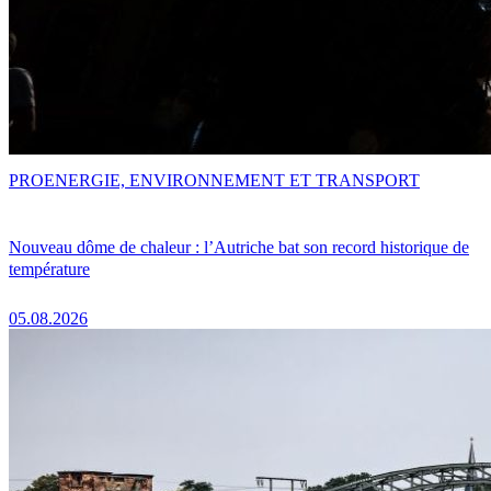
PRO
ENERGIE, ENVIRONNEMENT ET TRANSPORT
Nouveau dôme de chaleur : l’Autriche bat son record historique de
température
05.08.2026