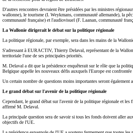
D'autres rencontres devraient être présidées par les ministres régiona
wallonne), le tourisme (I. Weykmans, communauté allemande), la pêche 
communauté française) et l'audiovisuel (F. Laanan, communauté françai
La Wallonie dirigerait le débat sur la politique régionale
La politique régionale, par exemple, sera dans les mains de la Walloni
S'adressant à EURACTIV, Thierry Delaval, représentant de la Wallonie 
territoriale l'une de ses principales priorités.
M. Delaval a dit que la présidence enquêterait sur le rôle que la poli
Belgique appelle les nouveaux défis auxquels l'Europe est confrontée 
Un certain nombre de questions moins importantes seront également a
Le grand débat sur l'avenir de la politique régionale
Cependant, le grand débat sur l'avenir de la politique régionale et l
affirmé M. Delaval.
La principale question sera de savoir si tous les fonds doivent aller au
objectifs de l'UE.
La présidence espagnole de l'UE a soutenu fermement que toutes les ré