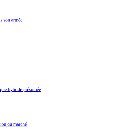
ns son armée
taque hybride présumée
ation du marché