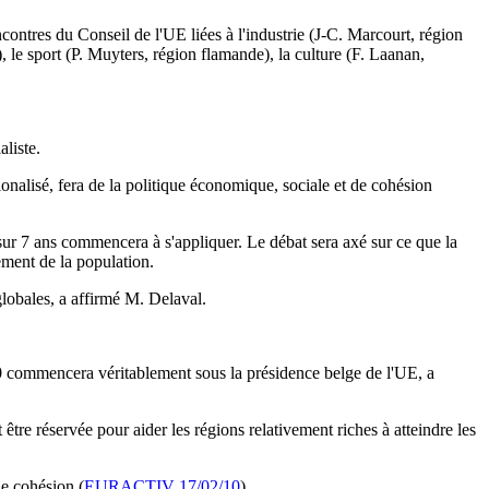
contres du Conseil de l'UE liées à l'industrie (J-C. Marcourt, région
le sport (P. Muyters, région flamande), la culture (F. Laanan,
liste.
nalisé, fera de la politique économique, sociale et de cohésion
 sur 7 ans commencera à s'appliquer. Le débat sera axé sur ce que la
ement de la population.
lobales, a affirmé M. Delaval.
020 commencera véritablement sous la présidence belge de l'UE, a
être réservée pour aider les régions relativement riches à atteindre les
de cohésion (
EURACTIV 17/02/10
).