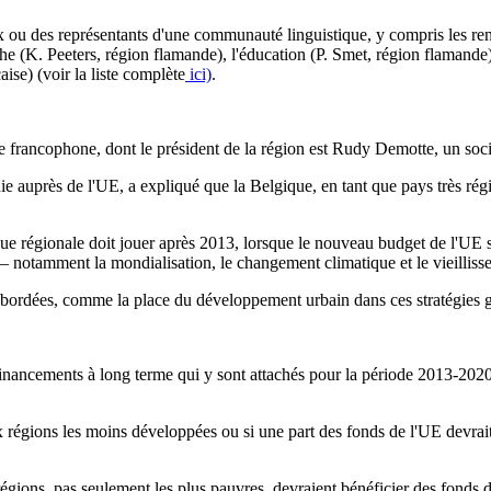
ux ou des représentants d'une communauté linguistique, y compris les ren
(K. Peeters, région flamande), l'éducation (P. Smet, région flamande), 
se) (voir la liste complète
ici)
.
e francophone, dont le président de la région est Rudy Demotte, un socia
auprès de l'UE, a expliqué que la Belgique, en tant que pays très régio
tique régionale doit jouer après 2013, lorsque le nouveau budget de l'UE
– notamment la mondialisation, le changement climatique et le vieilliss
bordées, comme la place du développement urbain dans ces stratégies g
es financements à long terme qui y sont attachés pour la période 2013-2
x régions les moins développées ou si une part des fonds de l'UE devrait 
gions, pas seulement les plus pauvres, devraient bénéficier des fonds 