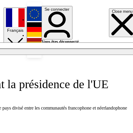
Se connecter
Close menu
English
Français
Deutsch
Vous êtes déconnecté.
Se connecter
Español
Lumières éteintes
t la présidence de l'UE
 le pays divisé entre les communautés francophone et néerlandophone