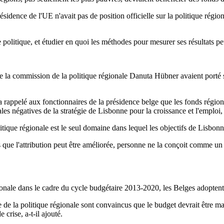
idence de l'UE n'avait pas de position officielle sur la politique régio
le politique, et étudier en quoi les méthodes pour mesurer ses résultats p
e la commission de la politique régionale Danuta Hübner avaient porté su
 rappelé aux fonctionnaires de la présidence belge que les fonds région
s négatives de la stratégie de Lisbonne pour la croissance et l'emploi, 
litique régionale est le seul domaine dans lequel les objectifs de Lisbonn
ue l'attribution peut être améliorée, personne ne la conçoit comme un ob
égionale dans le cadre du cycle budgétaire 2013-2020, les Belges adopte
te de la politique régionale sont convaincus que le budget devrait être m
crise, a-t-il ajouté.