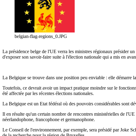
belgian-flag-regions_0.JPG
La présidence belge de l'UE verra les ministres régionaux présider u
d'exposer son savoir-faire suite à l'élection nationale qui a mis en avan
La Belgique se trouve dans une position peu enviable : elle démarre l
Toutefois, ce devrait avoir un impact pratique moindre sur le fonctionn
été affectée par les récentes élections nationales.
La Belgique est un Etat fédéral où des pouvoirs considérables sont dévo
Il en résulte qu'un certain nombre de rencontres ministérielles de l'U
néerlandophone, francophone et germanophone.
Le Conseil de l'environnement, par exemple, sera présidé par Joke Sch
de la recherche pour la région de Bruxelles.