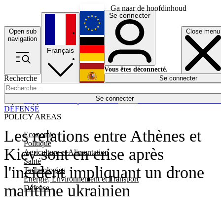
Ga naar de hoofdinhoud
Se connecter
Open sub
Close menu
English
navigation
Français
Deutsch
Vous êtes déconnecté.
Recherche
Se connecter
Español
Lumières éteintes
Se connecter
Rapporteur
Politique
Économie
Newsletters
Evénements
Em
DÉFENSE
POLICY AREAS
Les relations entre Athènes et
Economie
Politique
Kiev sont en crise après
Agriculture et Alimentation
Santé
l'incident impliquant un drone
Technologies
Energie, Environnement et Transport
maritime ukrainien
Défense