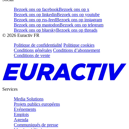
Bezoek ons op facebook
Bezoek ons op x
Bezoek ons op linkedin
Bezoek ons op youtube
Bezoek ons op rss-feed
Bezoek ons op instagram
Bezoek ons op mastodon
Bezoek ons op telegram
Bezoek ons op bluesky
Bezoek ons op threads
©
2026
Euractiv FR
Politique de confidentialité
Politique cookies
Conditions générales
Conditions d’abonnement
Conditions de vente
Services
Media Solutions
Projets publics européens
Evénements
Emplois
Agenda
Communiqués de presse