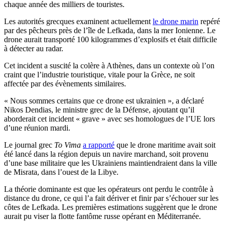
chaque année des milliers de touristes.
Les autorités grecques examinent actuellement
le drone marin
repéré
par des pêcheurs près de l’île de Lefkada, dans la mer Ionienne. Le
drone aurait transporté 100 kilogrammes d’explosifs et était difficile
à détecter au radar.
Cet incident a suscité la colère à Athènes, dans un contexte où l’on
craint que l’industrie touristique, vitale pour la Grèce, ne soit
affectée par des évènements similaires.
« Nous sommes certains que ce drone est ukrainien », a déclaré
Nikos Dendias, le ministre grec de la Défense, ajoutant qu’il
aborderait cet incident « grave » avec ses homologues de l’UE lors
d’une réunion mardi.
Le journal grec
To Vima
a rapporté
que le drone maritime avait soit
été lancé dans la région depuis un navire marchand, soit provenu
d’une base militaire que les Ukrainiens maintiendraient dans la ville
de Misrata, dans l’ouest de la Libye.
La théorie dominante est que les opérateurs ont perdu le contrôle à
distance du drone, ce qui l’a fait dériver et finir par s’échouer sur les
côtes de Lefkada. Les premières estimations suggèrent que le drone
aurait pu viser la flotte fantôme russe opérant en Méditerranée.