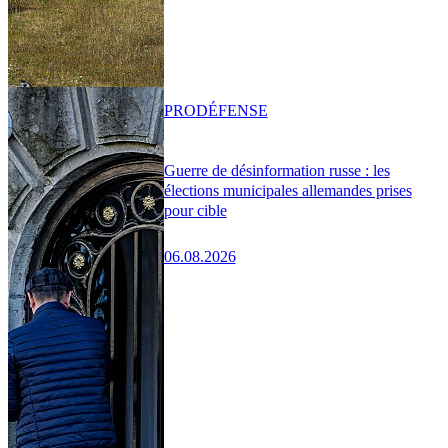
PRO
DÉFENSE
Guerre de désinformation russe : les
élections municipales allemandes prises
pour cible
06.08.2026