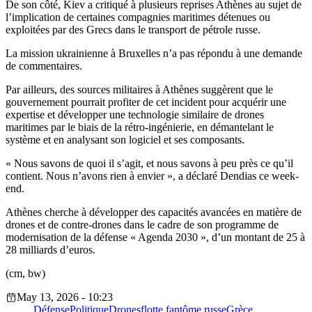
De son côté, Kiev a critiqué à plusieurs reprises Athènes au sujet de
l’implication de certaines compagnies maritimes détenues ou
exploitées par des Grecs dans le transport de pétrole russe.
La mission ukrainienne à Bruxelles n’a pas répondu à une demande
de commentaires.
Par ailleurs, des sources militaires à Athènes suggèrent que le
gouvernement pourrait profiter de cet incident pour acquérir une
expertise et développer une technologie similaire de drones
maritimes par le biais de la rétro-ingénierie, en démantelant le
système et en analysant son logiciel et ses composants.
« Nous savons de quoi il s’agit, et nous savons à peu près ce qu’il
contient. Nous n’avons rien à envier », a déclaré Dendias ce week-
end.
Athènes cherche à développer des capacités avancées en matière de
drones et de contre-drones dans le cadre de son programme de
modernisation de la défense « Agenda 2030 », d’un montant de 25 à
28 milliards d’euros.
(cm, bw)
May 13, 2026 - 10:23
Défense
Politique
Drones
flotte fantôme russe
Grèce