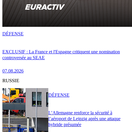
DÉFENSE
EXCLUSIF : La France et l'Espagne critiquent une nomination
controversée au SEAE
07.08.2026
RUSSIE
DÉFENSE
L’Allemagne renforce la sécurité à
l’aéroport de Leipzig après une attaque
hybride présumée