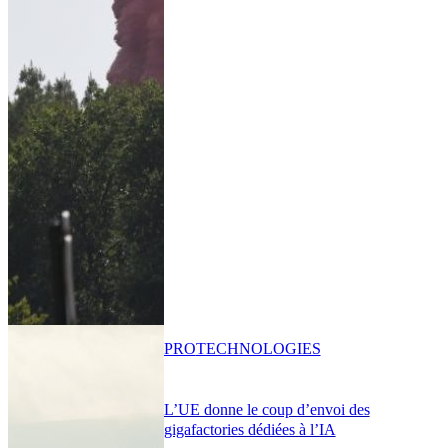
PRO
TECHNOLOGIES
L’UE donne le coup d’envoi des
gigafactories dédiées à l’IA