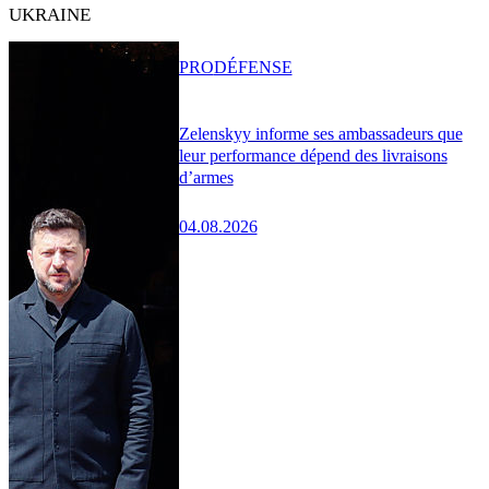
UKRAINE
PRO
DÉFENSE
Zelenskyy informe ses ambassadeurs que
leur performance dépend des livraisons
d’armes
04.08.2026