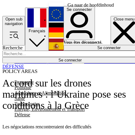
Ga naar de hoofdinhoud
Se connecter
Open sub
Close menu
English
navigation
Français
Deutsch
Vous êtes déconnecté.
Recherche
Se connecter
Español
Lumières éteintes
Se connecter
Rapporteur
Politique
Économie
Newsletters
Evénements
Em
DÉFENSE
POLICY AREAS
Accord sur les drones
Economie
Politique
maritimes : l’Ukraine pose ses
Agriculture et Alimentation
Santé
conditions à la Grèce
Technologies
Energie, Environnement et Transport
Défense
Les négociations rencontreraient des difficultés