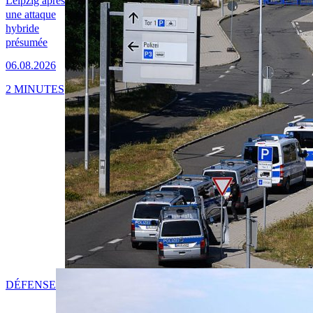
Leipzig après
une attaque
hybride
présumée
06.08.2026
2 MINUTES
DÉFENSE