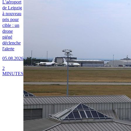
L'aéroport
de Leipzig
à nouveau
pris pour
cible : un
drone
piégé
déclenche
l'alerte
05.08.2026
2
MINUTES