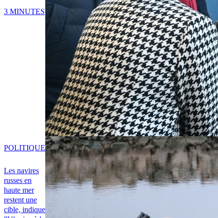
3 MINUTES
POLITIQUE
Les navires
russes en
haute mer
restent une
cible, indique