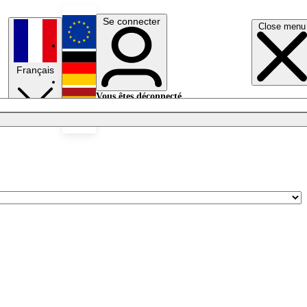
Se connecter
Close menu
English
Français
Deutsch
Vous êtes déconnecté.
Se connecter
Español
Lumières éteintes